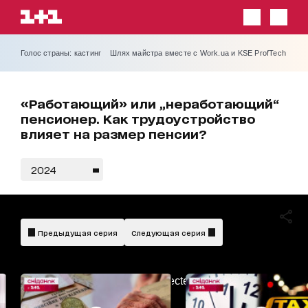
Голос страны: кастинг
Шлях майстра вместе с Work.ua и KSE ProfTech
«Работающий» или „неработающий“
пенсионер. Как трудоустройство
влияет на размер пенсии?
2024
Предыдущая серия
Следующая серия
AdBlockDetected!