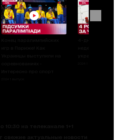
Конец паралимпийских
4-дневная рабочая
игр в Париже! Как
неделя: как относятся
Украинцы выступили на
украинцы?
соревнованиях -
2024 1 выпуск
Интересно про спорт
2024 1 выпуск
 10:30 на телеканале 1+1
ют свежие актуальные новости