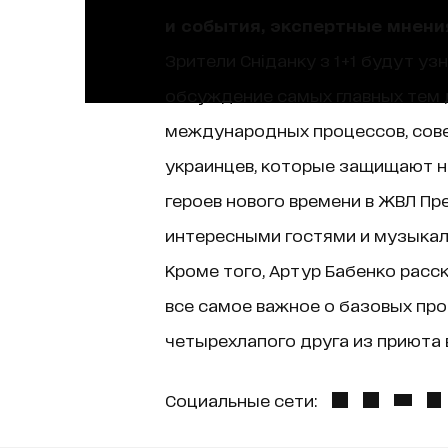
и события, экспертные мнени
Зрители Сніданку з 1+1 будут уз
обсуждение самых главных тем д
международных процессов, сове
украинцев, которые защищают н
героев нового времени в ЖВЛ Пр
интересными гостями и музыкаль
Кроме того, Артур Бабенко расск
все самое важное о базовых про
четырехлапого друга из приюта в
Социальные сети: