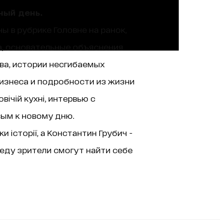
ный день.
ы в рубрике Головне на ранок,
а, основательные объяснения
ва, истории несгибаемых
изнеса и подробности из жизни
ічій кухні, интервью с
вым к новому дню.
історії, а Константин Грубич -
еду зрители смогут найти себе