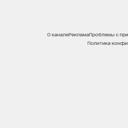
о канале
реклама
проблемы с пр
политика конф