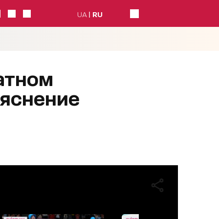
UA
RU
атном
ъяснение