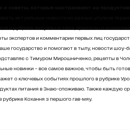
я и советы, которые настраивают на продуктив
навать актуальные новости из разных уголков Украин
ня в рубрике Актуальна тема, прогнозы и аналитик
ты экспертов и комментарии первых лиц государст
аше государство и помогают в тылу, новости шоу-б
едставляє с Тимуром Мирошниченко, рецепты в Чолов
ные новинки – все самое важное, чтобы быть гото
ажет о ключевых событиях прошлого в рубрике Уроки 
дуктах питания в Знаю-споживаю. Также каждую ср
 рубрике Кохання з першого гав-мяу.