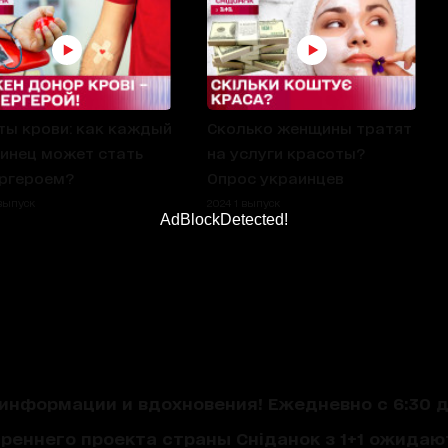
ты крови: как каждый
Сколько женщины тратят
инец может стать
на услуги красоты?
ргероем?
Опрос украинцев
 выпуск
2024 1 выпуск
AdBlockDetected!
нформации и вдохновения! Ежедневно с 6:30 до
треннего проекта страны Сніданок з 1+1 ожида