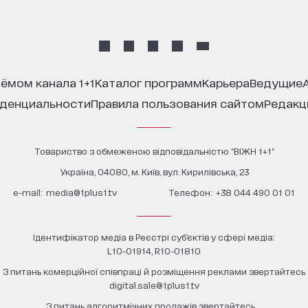
иёмом канала 1+1
каталог программ
карьера
ведущие
иденциальности
правила пользования сайтом
редак
Товариство з обмеженою відповідальністю "ВІЖН 1+1"
Україна, 04080, м. Київ, вул. Кирилівська, 23
е-mail:
media@1plus1.tv
Телефон:
+38 044 490 01 01
Ідентифікатор медіа в Реєстрі суб’єктів у сфері медіа:
L10-01914, R10-01810
З питань комерційної співпраці й розміщення реклами звертайтесь
digital.sale@1plus1.tv
З питань алгоритмічних продажів звертайтесь