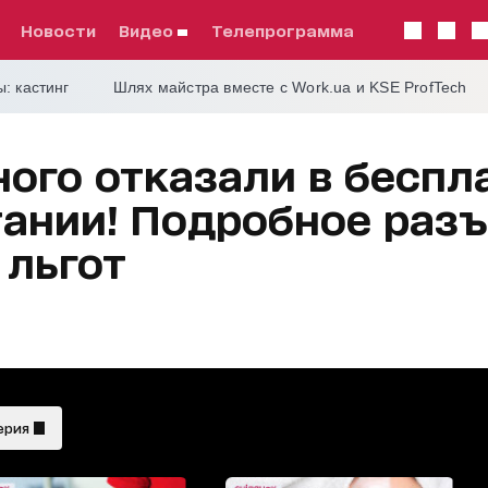
Новости
видео
телепрограмма
: кастинг
Шлях майстра вместе с Work.ua и KSE ProfTech
ного отказали в беспл
ании! Подробное раз
 льгот
ерия