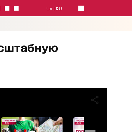
UA
RU
асштабную