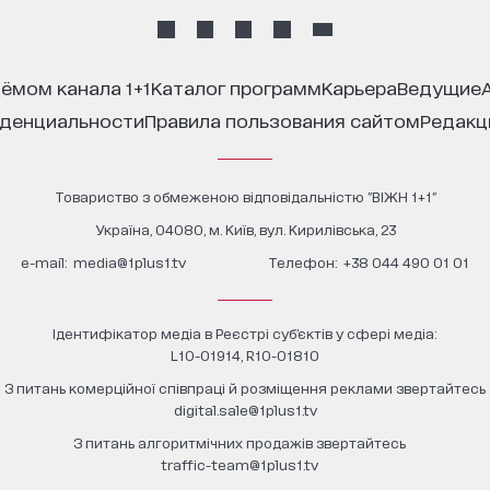
иёмом канала 1+1
каталог программ
карьера
ведущие
иденциальности
правила пользования сайтом
редак
Товариство з обмеженою відповідальністю "ВІЖН 1+1"
Україна, 04080, м. Київ, вул. Кирилівська, 23
е-mail:
media@1plus1.tv
Телефон:
+38 044 490 01 01
Ідентифікатор медіа в Реєстрі суб’єктів у сфері медіа:
L10-01914, R10-01810
З питань комерційної співпраці й розміщення реклами звертайтесь
digital.sale@1plus1.tv
З питань алгоритмічних продажів звертайтесь
traffic-team@1plus1.tv