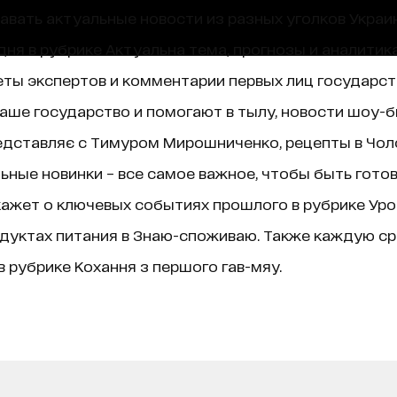
навать актуальные новости из разных уголков Украин
ня в рубрике Актуальна тема, прогнозы и аналитик
ты экспертов и комментарии первых лиц государст
аше государство и помогают в тылу, новости шоу-б
едставляє с Тимуром Мирошниченко, рецепты в Чолов
ные новинки – все самое важное, чтобы быть гото
ажет о ключевых событиях прошлого в рубрике Уроки 
дуктах питания в Знаю-споживаю. Также каждую ср
 рубрике Кохання з першого гав-мяу.