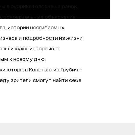
ы в рубрике Головне на ранок,
а, основательные объяснения
ва, истории несгибаемых
изнеса и подробности из жизни
ічій кухні, интервью с
вым к новому дню.
історії, а Константин Грубич -
еду зрители смогут найти себе