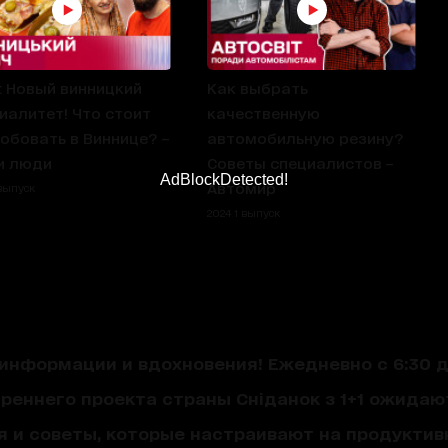
: Новый винницкий
Как выбрать
иалитет! Что стоит
качественную
обовать в Виннице? –
автомобильную резину?
и люди
Советы специалистов –
AdBlockDetected!
Автомир
 выпуск
2024 1 выпуск
нформации и вдохновения! Ежедневно с 6:30 до
треннего проекта страны Сніданок з 1+1 ожида
я и советы, которые настраивают на продуктив