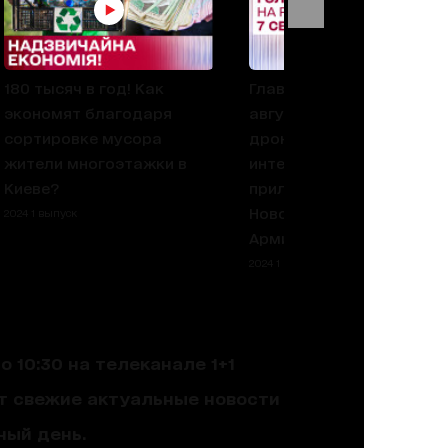
180 тысяч в год! Как
Главное на утро 7
экономят благодаря
августа: Производство
сортировке мусора
дронов, Трамп даст
жители многоэтажки в
интервью Маску, Новое
Киеве?
приложение Армия+,
Новое приложение
2024 1 выпуск
Армия+
2024 1 выпуск
 10:30 на телеканале 1+1
ют свежие актуальные новости
ный день.