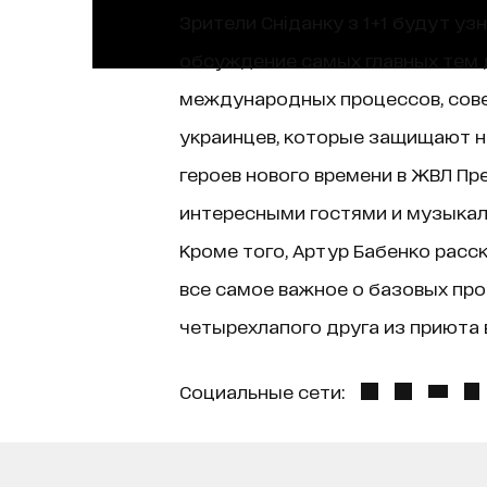
Зрители Сніданку з 1+1 будут уз
обсуждение самых главных тем д
международных процессов, сове
украинцев, которые защищают н
героев нового времени в ЖВЛ Пр
интересными гостями и музыкаль
Кроме того, Артур Бабенко расск
все самое важное о базовых про
четырехлапого друга из приюта в
Социальные сети: