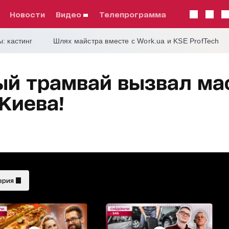
Новости
видео
телепрограмма
: кастинг
Шлях майстра вместе с Work.ua и KSE ProfTech
ый трамвай вызвал м
Киева!
ерия