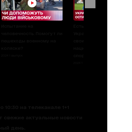
Испытание на
Есть ли у сборной
человечность. Помогут ли
Украины шанс улучшить
пешеходы военному на
свои результаты в Лиге
коляске?
наций? - Интересно про
спорт
2024 1 выпуск
2024 1 выпуск
 10:30 на телеканале 1+1
ют свежие актуальные новости
ный день.