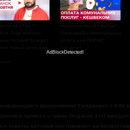
авное на утро 17
«Национальный кэшбек":
бря: План победы
Оплачивай коммунальные
ины, Полный блэкаут
услуги уже СЕЙЧАС
она, Новый дрон для
2024 1 выпуск
AdBlockDetected!
 выпуск
нформации и вдохновения! Ежедневно с 6:30 до
треннего проекта страны Сніданок з 1+1 ожида
я и советы, которые настраивают на продуктив