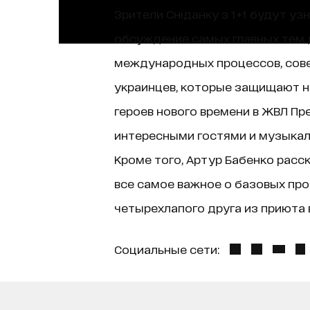
Зрители Сніданку з 1+1 будут уз
обсуждение самых главных тем д
международных процессов, сове
украинцев, которые защищают н
героев нового времени в ЖВЛ Пр
интересными гостями и музыкаль
Кроме того, Артур Бабенко расск
все самое важное о базовых про
четырехлапого друга из приюта в
Социальные сети: