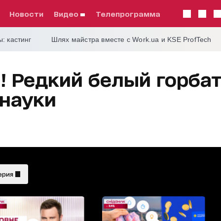
Новости
видео
телепрограмма
: кастинг
Шлях майстра вместе с Work.ua и KSE ProfTech
 Редкий белый горбат
 науки
ерия