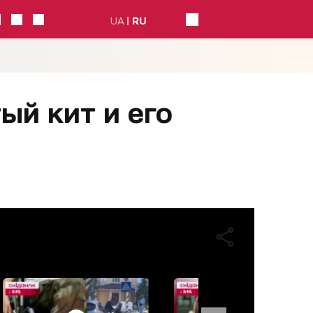
UA
RU
ый кит и его