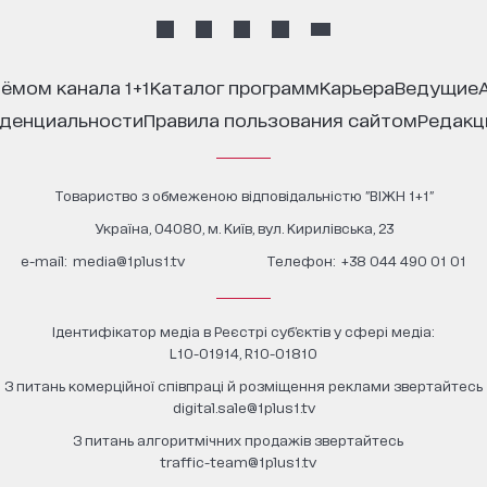
иёмом канала 1+1
каталог программ
карьера
ведущие
иденциальности
правила пользования сайтом
редак
Товариство з обмеженою відповідальністю "ВІЖН 1+1"
Україна, 04080, м. Київ, вул. Кирилівська, 23
е-mail:
media@1plus1.tv
Телефон:
+38 044 490 01 01
Ідентифікатор медіа в Реєстрі суб’єктів у сфері медіа:
L10-01914, R10-01810
З питань комерційної співпраці й розміщення реклами звертайтесь
digital.sale@1plus1.tv
З питань алгоритмічних продажів звертайтесь
traffic-team@1plus1.tv