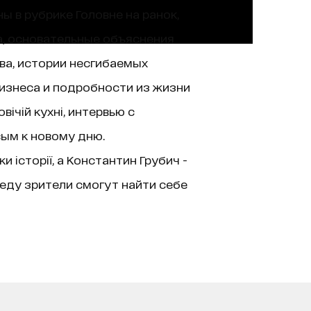
ы в рубрике Головне на ранок,
а, основательные объяснения
ва, истории несгибаемых
изнеса и подробности из жизни
ічій кухні, интервью с
вым к новому дню.
історії, а Константин Грубич -
еду зрители смогут найти себе