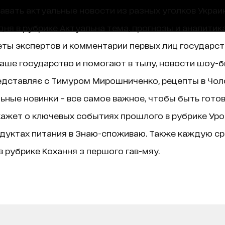
навать актуальные новости из разных уголков Украин
ня в рубрике Актуальна тема, прогнозы и аналитик
ты экспертов и комментарии первых лиц государст
аше государство и помогают в тылу, новости шоу-б
едставляє с Тимуром Мирошниченко, рецепты в Чолов
ные новинки – все самое важное, чтобы быть гото
ажет о ключевых событиях прошлого в рубрике Уроки 
дуктах питания в Знаю-споживаю. Также каждую ср
 рубрике Кохання з першого гав-мяу.