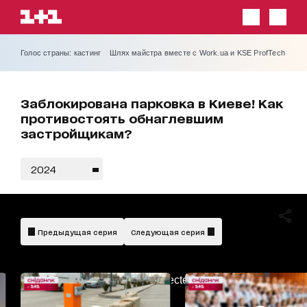
Голос страны: кастинг
Шлях майстра вместе с Work.ua и KSE ProfTech
Заблокирована парковка в Киеве! Как
противостоять обнаглевшим
застройщикам?
2024
Предыдущая серия
Следующая серия
AdBlockDetected!