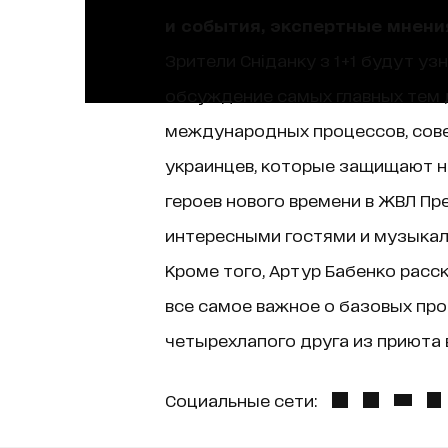
и события, экспертные мнени
Зрители Сніданку з 1+1 будут уз
обсуждение самых главных тем д
международных процессов, сове
украинцев, которые защищают н
героев нового времени в ЖВЛ Пр
интересными гостями и музыкаль
Кроме того, Артур Бабенко расск
все самое важное о базовых про
четырехлапого друга из приюта в
Социальные сети: