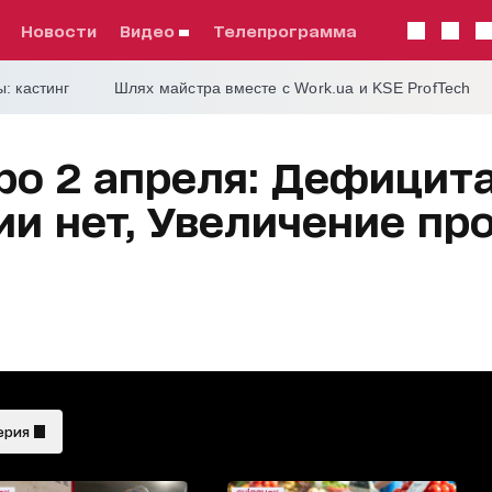
Новости
видео
телепрограмма
: кастинг
Шлях майстра вместе с Work.ua и KSE ProfTech
ро 2 апреля: Дефицит
ии нет, Увеличение пр
ерия