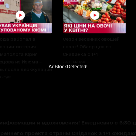
ода работал в
Сезон весенних овощей
пации: история
начат! Обзор цен от
матолога Юрия
Сниданка с 1+1
ецова из Изюма –
2024 1 выпуск
AdBlockDetected!
ь после деоккупации
 выпуск
нформации и вдохновения! Ежедневно с 6:30 до
треннего проекта страны Сніданок з 1+1 ожида