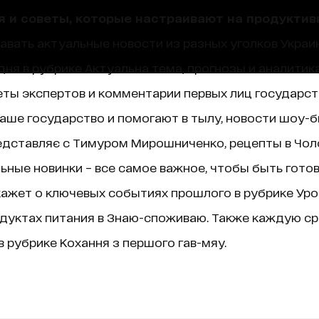
я и советы, которые настраивают на продуктив
навать актуальные новости из разных уголков Украин
ня в рубрике Актуальна тема, прогнозы и аналитик
ты экспертов и комментарии первых лиц государст
аше государство и помогают в тылу, новости шоу-б
едставляє с Тимуром Мирошниченко, рецепты в Чолов
ные новинки – все самое важное, чтобы быть гото
ажет о ключевых событиях прошлого в рубрике Уроки 
дуктах питания в Знаю-споживаю. Также каждую ср
 рубрике Кохання з першого гав-мяу.