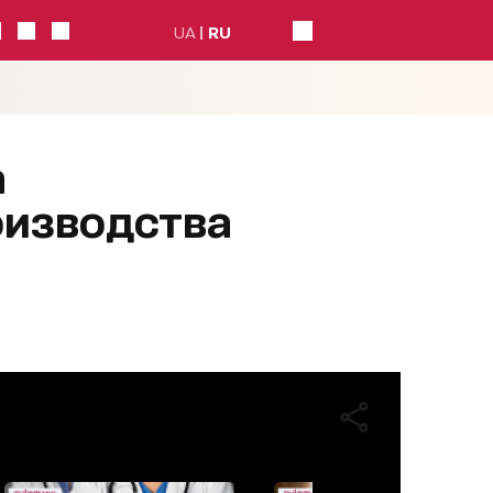
UA
RU
а
оизводства