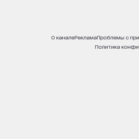
о канале
реклама
проблемы с пр
политика конф