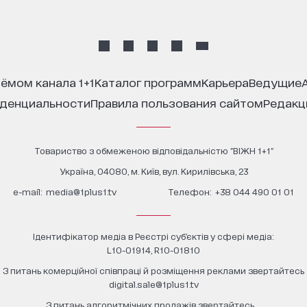
иёмом канала 1+1
каталог программ
карьера
ведущие
иденциальности
правила пользования сайтом
редак
Товариство з обмеженою відповідальністю "ВІЖН 1+1"
Україна, 04080, м. Київ, вул. Кирилівська, 23
е-mail:
media@1plus1.tv
Телефон:
+38 044 490 01 01
Ідентифікатор медіа в Реєстрі суб’єктів у сфері медіа:
L10-01914, R10-01810
З питань комерційної співпраці й розміщення реклами звертайтесь
digital.sale@1plus1.tv
З питань алгоритмічних продажів звертайтесь