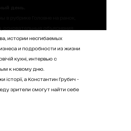
ный день.
ы в рубрике Головне на ранок,
а, основательные объяснения
ва, истории несгибаемых
изнеса и подробности из жизни
ічій кухні, интервью с
вым к новому дню.
історії, а Константин Грубич -
еду зрители смогут найти себе