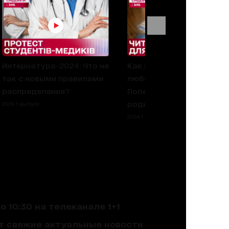
Интернатура-2024: Что не
Как привить ребенку
так с новыми правилами
любовь к книгам?
распределения?
Полезные советы для
родителей
2024 1 выпуск
2024 1 выпуск
 10:30 на телеканале 1+1
ют свежие актуальные новости