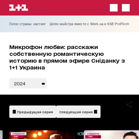
Голос страны: кастинг
Шлях майстра вместе с Work.ua и KSE ProfTech
Микрофон любви: расскажи
собственную романтическую
историю в прямом эфире Сніданку з
1+1 Украина
2024
Предыдущая серия
Следующая серия
AdBlockDetected!