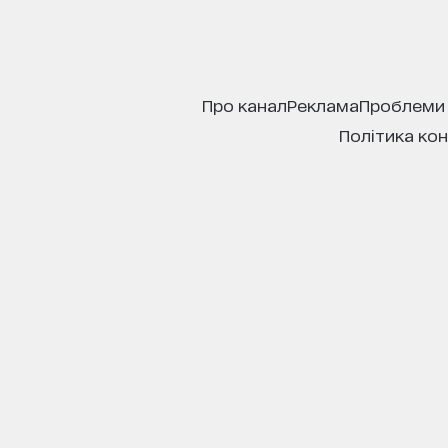
про канал
реклама
проблеми
політика ко