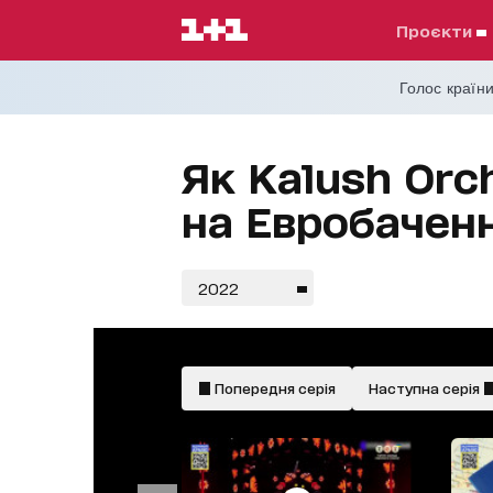
проєкти
Голос країни
Як Kalush Orc
на Евробаченн
2022
Попередня серія
Наступна серія