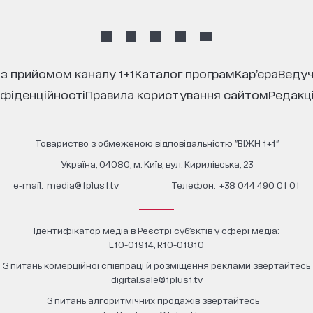
 з прийомом каналу 1+1
каталог програм
кар’єра
ведуч
нфіденційності
правила користування сайтом
редакц
Товариство з обмеженою відповідальністю "ВІЖН 1+1"
Україна, 04080, м. Київ, вул. Кирилівська, 23
е-mail:
media@1plus1.tv
Телефон:
+38 044 490 01 01
Ідентифікатор медіа в Реєстрі суб’єктів у сфері медіа:
L10-01914, R10-01810
З питань комерційної співпраці й розміщення реклами звертайтесь
digital.sale@1plus1.tv
З питань алгоритмічних продажів звертайтесь