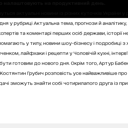
що налаштовують на продуктивний день.
уться актуальні новини із різних куточків України у 
ня у рубриці Актуальна тема, прогнози й аналітику,
пертів та коментарі перших осіб держави, історії не
магають у тилу, новини шоу-бізнесу і подробиці з 
нком, лайфхаки і рецепти у Чоловічій кухні, інтерв
 бути готовим до нового дня. Окрім того, Артур Бабе
ї, Костянтин Грубич розповість усе найважливіше про
чі зможуть знайти собі чотирилапого друга із при