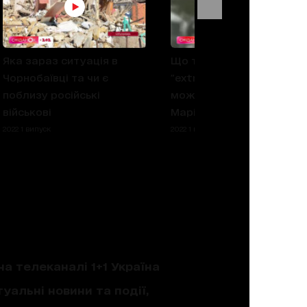
Яка зараз ситуація в
Що таке процедура
Чорнобаївці та чи є
"extraction" та чому вон
поблизу російські
може врятувати людей 
військові
Маріуполі
2022 1 випуск
2022 1 випуск
на телеканалі 1+1 Україна
уальні новини та події,