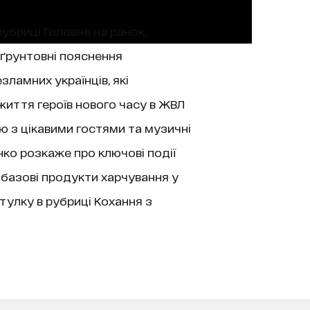
рубриці Головне на ранок,
 ґрунтовні пояснення
зламних українців, які
життя героїв нового часу в ЖВЛ
’ю з цікавими гостями та музичні
нко розкаже про ключові події
 базові продукти харчування у
тулку в рубриці Кохання з