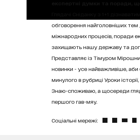
експертні думки та поради, 
Глядачі Сніданку з 1+1 дізнаватим
обговорення найголовніших тем д
міжнародних процесів, поради екс
захищають нашу державу та допо
Представляє із Тімуром Мірошниче
новинки - усе найважливіше, аби
минулого в рубриці Уроки історі
Знаю-споживаю, а щосереди гляда
першого гав-мяу.
Соціальні мережі: