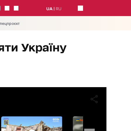
UA
RU
спецпроєкт
яти Україну