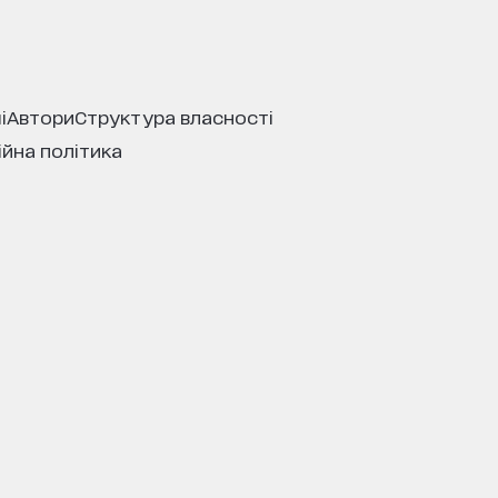
і
автори
структура власності
ійна політика