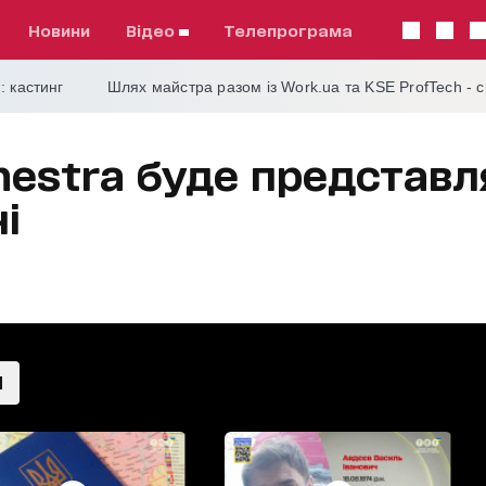
Новини
відео
телепрограма
: кастинг
Шлях майстра разом із Work.ua та KSE ProfTech - 
hestra буде представл
і