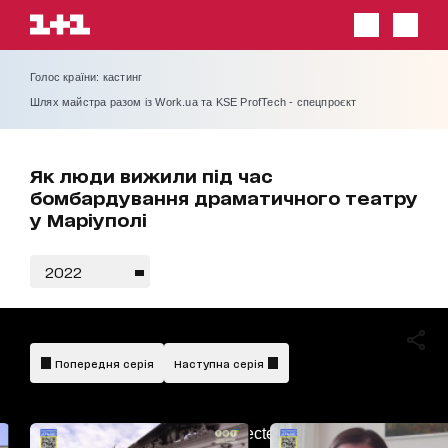
Голос країни: кастинг
Шлях майстра разом із Work.ua та KSE ProfTech - спецпроєкт
Як люди вижили під час
бомбардування драматичного театру
у Маріуполі
2022
Попередня серія
Наступна серія
AdBlockDetected!