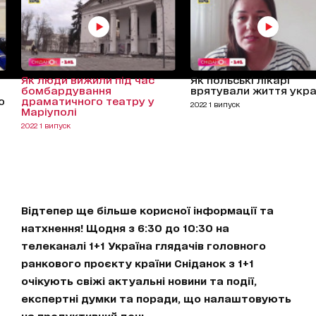
Як люди вижили під час
Як польські лікарі
бомбардування
врятували життя укра
ю
драматичного театру у
2022 1 випуск
Маріуполі
2022 1 випуск
Відтепер ще більше корисної інформації та
натхнення! Щодня з 6:30 до 10:30 на
телеканалі 1+1 Україна глядачів головного
ранкового проєкту країни Сніданок з 1+1
очікують свіжі актуальні новини та події,
експертні думки та поради, що налаштовують
на продуктивний день.