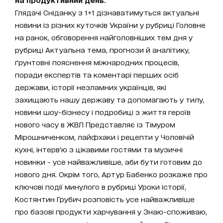
Глядачі Сніданку з 1+1 дізнаватимуться актуальні
новини із різних куточків України у рубриці Головне
на ранок, обговорення найголовніших тем дня у
рубриці Актуальна тема, прогнози й аналітику,
ґрунтовні пояснення міжнародних процесів,
поради експертів та коментарі перших осіб
держави, історії незламних українців, які
захищають нашу державу та допомагають у тилу,
новини шоу-бізнесу і подробиці з життя героїв
нового часу в ЖВЛ Представляє із Тімуром
Мірошниченком, лайфхаки і рецепти у Чоловічій
кухні, інтерв’ю з цікавими гостями та музичні
новинки - усе найважливіше, аби бути готовим до
нового дня. Окрім того, Артур Бабенко розкаже про
ключові події минулого в рубриці Уроки історії,
Костянтин Грубич розповість усе найважливіше
про базові продукти харчування у Знаю-споживаю,