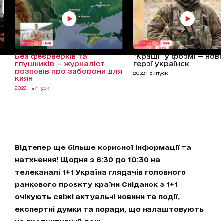
Без феєрверків та
“Краші” у формі — нові
глушників — журналіст
герої українок
розповів про заборони для
2022 1 випуск
киян
2022 1 випуск
Відтепер ще більше корисної інформації та
натхнення! Щодня з 6:30 до 10:30 на
телеканалі 1+1 Україна глядачів головного
ранкового проєкту країни Сніданок з 1+1
очікують свіжі актуальні новини та події,
експертні думки та поради, що налаштовують
на продуктивний день.