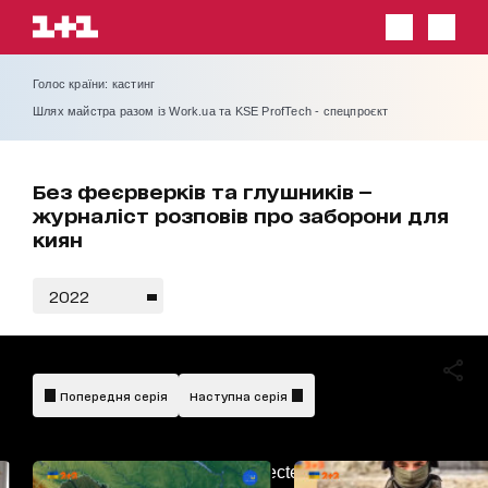
Голос країни: кастинг
Шлях майстра разом із Work.ua та KSE ProfTech - спецпроєкт
Без феєрверків та глушників —
журналіст розповів про заборони для
киян
2022
Попередня серія
Наступна серія
AdBlockDetected!