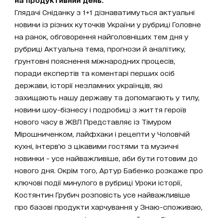
Глядачі Сніданку з 1+1 дізнаватимуться актуальні
новини із різних куточків України у рубриці Головне
на ранок, обговорення найголовніших тем дня у
рубриці Актуальна тема, прогнози й аналітику,
ґрунтовні пояснення міжнародних процесів,
поради експертів та коментарі перших осіб
держави, історії незламних українців, які
захищають нашу державу та допомагають у тилу,
новини шоу-бізнесу і подробиці з життя героїв
нового часу в ЖВЛ Представляє із Тімуром
Мірошниченком, лайфхаки і рецепти у Чоловічій
кухні, інтерв’ю з цікавими гостями та музичні
новинки - усе найважливіше, аби бути готовим до
нового дня. Окрім того, Артур Бабенко розкаже про
ключові події минулого в рубриці Уроки історії,
Костянтин Грубич розповість усе найважливіше
про базові продукти харчування у Знаю-споживаю,