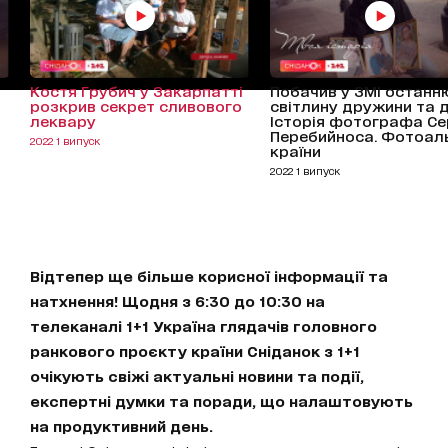
Костя Грубич у Закарпатті
Побачив у ЗМІ останн
розкрив секрет сливового
світлину дружини та д
леквару
Історія фотографа Се
Перебийноса. Фотоал
2022 1 випуск
країни
2022 1 випуск
Відтепер ще більше корисної інформації та
натхнення! Щодня з 6:30 до 10:30 на
телеканалі 1+1 Україна глядачів головного
ранкового проєкту країни Сніданок з 1+1
очікують свіжі актуальні новини та події,
експертні думки та поради, що налаштовують
на продуктивний день.