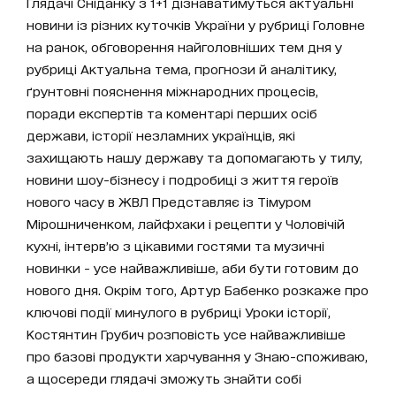
Глядачі Сніданку з 1+1 дізнаватимуться актуальні
новини із різних куточків України у рубриці Головне
на ранок, обговорення найголовніших тем дня у
рубриці Актуальна тема, прогнози й аналітику,
ґрунтовні пояснення міжнародних процесів,
поради експертів та коментарі перших осіб
держави, історії незламних українців, які
захищають нашу державу та допомагають у тилу,
новини шоу-бізнесу і подробиці з життя героїв
нового часу в ЖВЛ Представляє із Тімуром
Мірошниченком, лайфхаки і рецепти у Чоловічій
кухні, інтерв’ю з цікавими гостями та музичні
новинки - усе найважливіше, аби бути готовим до
нового дня. Окрім того, Артур Бабенко розкаже про
ключові події минулого в рубриці Уроки історії,
Костянтин Грубич розповість усе найважливіше
про базові продукти харчування у Знаю-споживаю,
а щосереди глядачі зможуть знайти собі