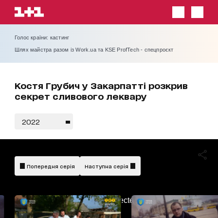
Голос країни: кастинг
Шлях майстра разом із Work.ua та KSE ProfTech - спецпроєкт
Костя Грубич у Закарпатті розкрив
секрет сливового леквару
2022
Попередня серія
Наступна серія
AdBlockDetected!