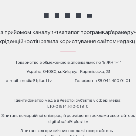
 з прийомом каналу 1+1
каталог програм
кар’єра
ведуч
нфіденційності
правила користування сайтом
редакц
Товариство з обмеженою відповідальністю "ВІЖН 1+1"
Україна, 04080, м. Київ, вул. Кирилівська, 23
е-mail:
media@1plus1.tv
Телефон:
+38 044 490 01 01
Ідентифікатор медіа в Реєстрі суб’єктів у сфері медіа:
L10-01914, R10-01810
З питань комерційної співпраці й розміщення реклами звертайтесь
digital.sale@1plus1.tv
З питань алгоритмічних продажів звертайтесь