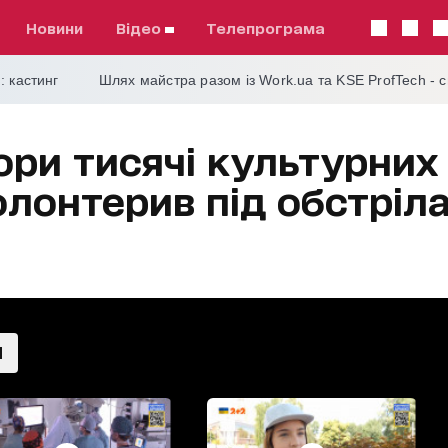
Новини
відео
телепрограма
: кастинг
Шлях майстра разом із Work.ua та KSE ProfTech - 
ори тисячі культурних 
олонтерив під обстріл