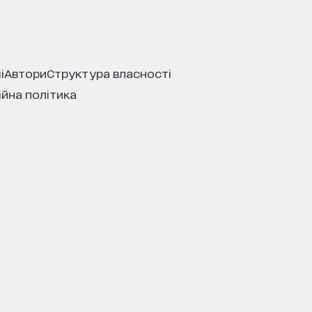
і
автори
структура власності
ійна політика