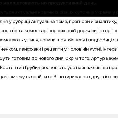
що налаштовують на продуктивний день.
уться актуальні новини із різних куточків України у 
ня у рубриці Актуальна тема, прогнози й аналітику,
пертів та коментарі перших осіб держави, історії не
магають у тилу, новини шоу-бізнесу і подробиці з 
нком, лайфхаки і рецепти у Чоловічій кухні, інтерв
 бути готовим до нового дня. Окрім того, Артур Бабе
ї, Костянтин Грубич розповість усе найважливіше про
чі зможуть знайти собі чотирилапого друга із при