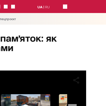
UA
RU
спецпроєкт
пам’яток: як
ами