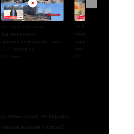
Сьогодні частково
“4-6 прильотів — це
відкривається
спокійна ніч по-
зруйнований рашистами
харківськи” — волонтер
ТК "Ретровіль"
про ситуацію у місті
2022 1 випуск
2022 1 випуск
на телеканалі 1+1 Україна
уальні новини та події,