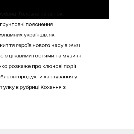
рубриці Головне на ранок,
 ґрунтовні пояснення
зламних українців, які
життя героїв нового часу в ЖВЛ
’ю з цікавими гостями та музичні
нко розкаже про ключові події
 базові продукти харчування у
тулку в рубриці Кохання з