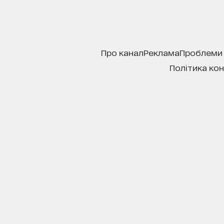
про канал
реклама
проблеми
політика ко