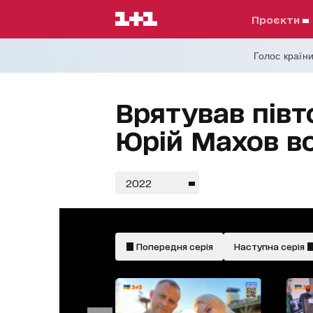
проєкти
Голос країни
Врятував півт
Юрій Махов в
2022
Попередня серія
Наступна серія