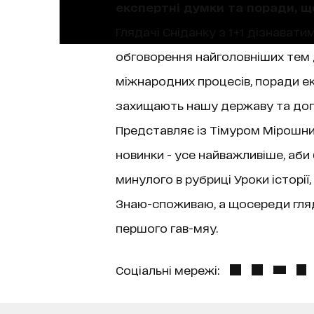
експертні думки та поради, 
Глядачі Сніданку з 1+1 дізнаватим
обговорення найголовніших тем д
міжнародних процесів, поради екс
захищають нашу державу та допо
Представляє із Тімуром Мірошниче
новинки - усе найважливіше, аби
минулого в рубриці Уроки історі
Знаю-споживаю, а щосереди гляда
першого гав-мяу.
Соціальні мережі: