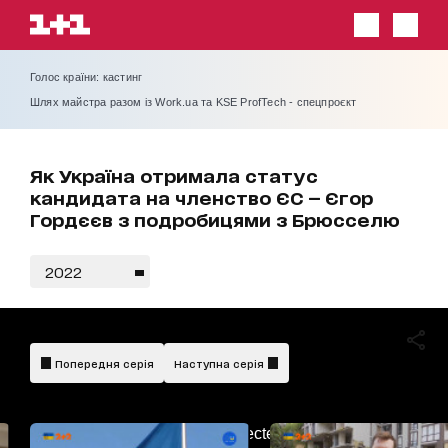
Голос країни: кастинг
Шлях майстра разом із Work.ua та KSE ProfTech - спецпроєкт
Як Україна отримала статус
кандидата на членство ЄС — Єгор
Гордєєв з подробицями з Брюсселю
2022
Попередня серія
Наступна серія
AdBlockDetected!