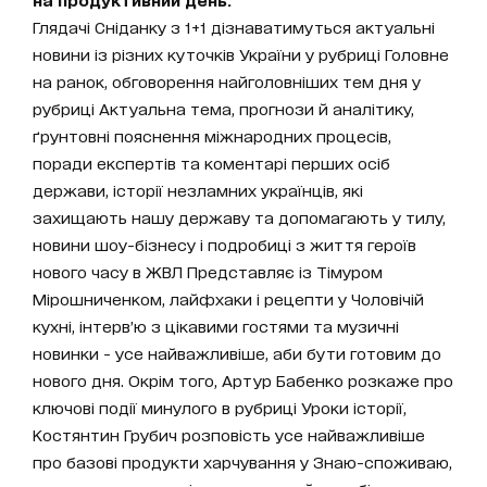
Глядачі Сніданку з 1+1 дізнаватимуться актуальні
новини із різних куточків України у рубриці Головне
на ранок, обговорення найголовніших тем дня у
рубриці Актуальна тема, прогнози й аналітику,
ґрунтовні пояснення міжнародних процесів,
поради експертів та коментарі перших осіб
держави, історії незламних українців, які
захищають нашу державу та допомагають у тилу,
новини шоу-бізнесу і подробиці з життя героїв
нового часу в ЖВЛ Представляє із Тімуром
Мірошниченком, лайфхаки і рецепти у Чоловічій
кухні, інтерв’ю з цікавими гостями та музичні
новинки - усе найважливіше, аби бути готовим до
нового дня. Окрім того, Артур Бабенко розкаже про
ключові події минулого в рубриці Уроки історії,
Костянтин Грубич розповість усе найважливіше
про базові продукти харчування у Знаю-споживаю,