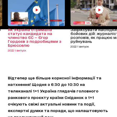
о
Як Україна отримала
Зафіксувати наслідки
статус кандидата на
бойових дій: журналіс
членство ЄС — Єгор
розповів, як працює 
Гордєєв з подробицями з
руйнувань
Брюсселю
2022 1 випуск
2022 1 випуск
Відтепер ще більше корисної інформації та
натхнення! Щодня з 6:30 до 10:30 на
телеканалі 1+1 Україна глядачів головного
ранкового проєкту країни Сніданок з 1+1
очікують свіжі актуальні новини та події,
експертні думки та поради, що налаштовують
на продуктивний день.