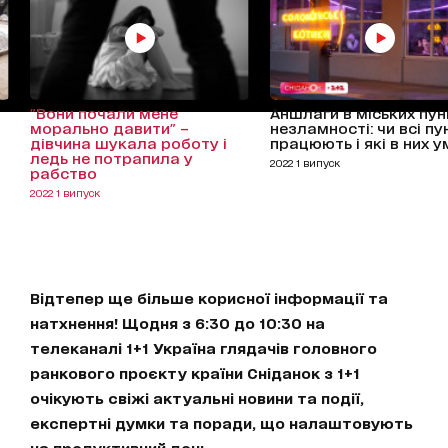
"Вони почали мене
Аншлаги в міських пу
морально давити" –
незламності: чи всі пу
дівчина шукала роботу і
працюють і які в них 
ледь не потрапила у
2022 1 випуск
рабство
2022 1 випуск
Відтепер ще більше корисної інформації та
натхнення! Щодня з 6:30 до 10:30 на
телеканалі 1+1 Україна глядачів головного
ранкового проєкту країни Сніданок з 1+1
очікують свіжі актуальні новини та події,
експертні думки та поради, що налаштовують
на продуктивний день.