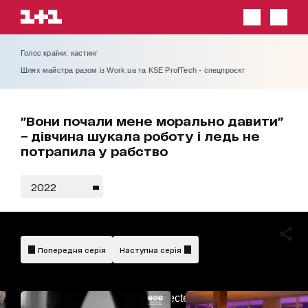
Голос країни: кастинг
Шлях майстра разом із Work.ua та KSE ProfTech - спецпроєкт
"Вони почали мене морально давити"
– дівчина шукала роботу і ледь не
потрапила у рабство
2022
Попередня серія
Наступна серія
AdBlockDetected!