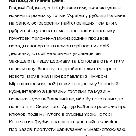
Глядачі Сніданку з 1+1 дізнаватимуться актуальні
новини із різних куточків України у рубриці Головне
на ранок, обговорення найголовніших тем дня у
рубриці Актуальна тема, прогнози й аналітику,
ґрунтовні пояснення міжнародних процесів,
поради експертів та коментарі перших осіб
держави, історії незламних українців, які
захищають нашу державу та допомагають у тилу,
новини шоу-бізнесу і подробиці з життя героїв
нового часу в ЖВЛ Представляє із Тімуром
Мірошниченком, лайфхаки і рецепти у Чоловічій
кухні, інтерв’ю з цікавими гостями та музичні
новинки - усе найважливіше, аби бути готовим до
нового дня. Окрім того, Артур Бабенко розкаже про
ключові події минулого в рубриці Уроки історії,
Костянтин Грубич розповість усе найважливіше
про базові продукти харчування у Знаю-споживаю,