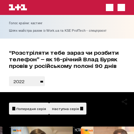
Голос країни: кастинг
Шлях майстра разом із Work.ua та KSE ProfTech - спецпроєкт
“Розстріляти тебе зараз чи розбити
телефон” — як 16-річний Влад Буряк
провів у російському полоні 90 днів
2022
Попередня серія
Наступна серія
AdBlockDetected!