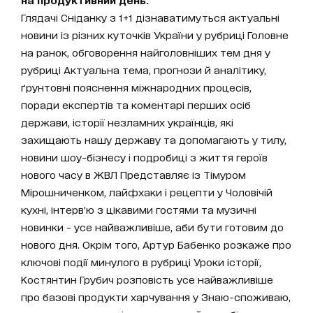
Глядачі Сніданку з 1+1 дізнаватимуться актуальні
новини із різних куточків України у рубриці Головне
на ранок, обговорення найголовніших тем дня у
рубриці Актуальна тема, прогнози й аналітику,
ґрунтовні пояснення міжнародних процесів,
поради експертів та коментарі перших осіб
держави, історії незламних українців, які
захищають нашу державу та допомагають у тилу,
новини шоу-бізнесу і подробиці з життя героїв
нового часу в ЖВЛ Представляє із Тімуром
Мірошниченком, лайфхаки і рецепти у Чоловічій
кухні, інтерв’ю з цікавими гостями та музичні
новинки - усе найважливіше, аби бути готовим до
нового дня. Окрім того, Артур Бабенко розкаже про
ключові події минулого в рубриці Уроки історії,
Костянтин Грубич розповість усе найважливіше
про базові продукти харчування у Знаю-споживаю,