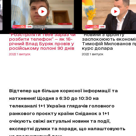
“Розстріляти тебе зараз чи
“Новини з фронту
розбити телефон” — як 16-
заспокоюють економік
річний Влад Буряк провів у
Тимофій Милованов п
російському полоні 90 днів
курс долара
2022 1 випуск
2022 1 випуск
Відтепер ще більше корисної інформації та
натхнення! Щодня з 6:30 до 10:30 на
телеканалі 1+1 Україна глядачів головного
ранкового проєкту країни Сніданок з 1+1
очікують свіжі актуальні новини та події,
експертні думки та поради, що налаштовують
на продуктивний день.