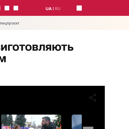
UA
RU
спецпроєкт
виготовляють
ум