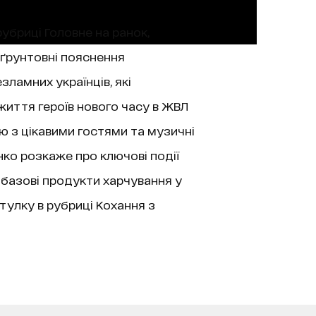
рубриці Головне на ранок,
 ґрунтовні пояснення
зламних українців, які
життя героїв нового часу в ЖВЛ
’ю з цікавими гостями та музичні
нко розкаже про ключові події
 базові продукти харчування у
тулку в рубриці Кохання з