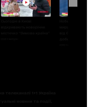
Сьогодні в Києві
Нобелівська премія
відкривають новорічне
миру-2022 та Допомога
містечко “Зимова країна”
від ЄС – Важливі новини
доби
2022 1 випуск
2022 1 випуск
на телеканалі 1+1 Україна
уальні новини та події,