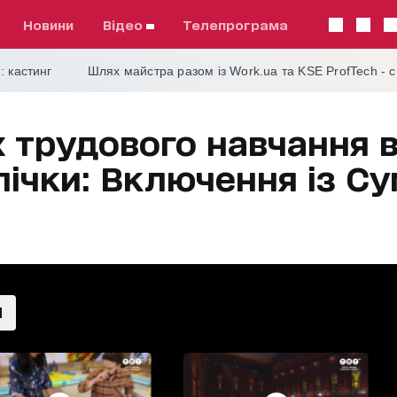
Новини
відео
телепрограма
: кастинг
Шлях майстра разом із Work.ua та KSE ProfTech - 
х трудового навчання 
-пічки: Включення із С