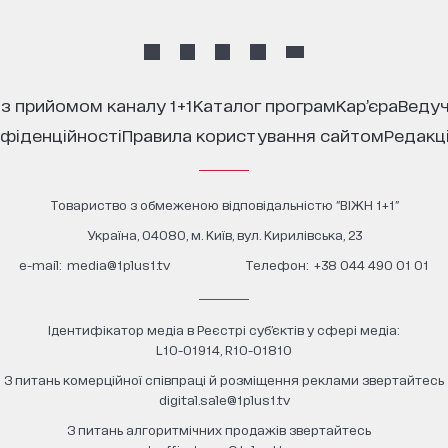
 з прийомом каналу 1+1
каталог програм
кар’єра
ведуч
нфіденційності
правила користування сайтом
редакц
Товариство з обмеженою відповідальністю "ВІЖН 1+1"
Україна, 04080, м. Київ, вул. Кирилівська, 23
е-mail:
media@1plus1.tv
Телефон:
+38 044 490 01 01
Ідентифікатор медіа в Реєстрі суб’єктів у сфері медіа:
L10-01914, R10-01810
З питань комерційної співпраці й розміщення реклами звертайтесь
digital.sale@1plus1.tv
З питань алгоритмічних продажів звертайтесь