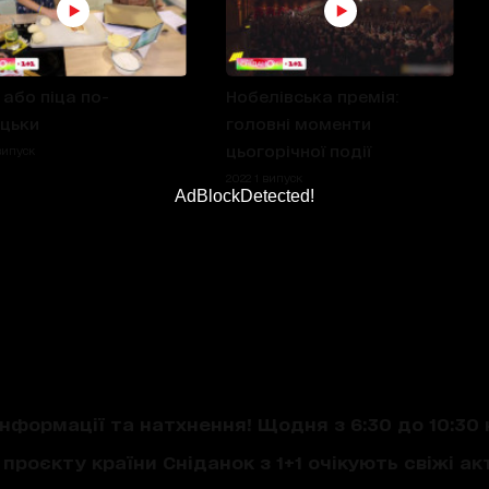
 або піца по-
Нобелівська премія:
цьки
головні моменти
цьогорічної події
випуск
2022 1 випуск
AdBlockDetected!
нформації та натхнення! Щодня з 6:30 до 10:30 
проєкту країни Сніданок з 1+1 очікують свіжі акт