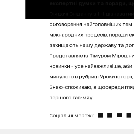
експертні думки та поради, 
Глядачі Сніданку з 1+1 дізнаватим
обговорення найголовніших тем д
міжнародних процесів, поради екс
захищають нашу державу та допо
Представляє із Тімуром Мірошниче
новинки - усе найважливіше, аби
минулого в рубриці Уроки історі
Знаю-споживаю, а щосереди гляда
першого гав-мяу.
Соціальні мережі: