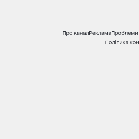
про канал
реклама
проблеми
політика ко