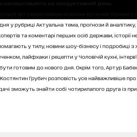
що налаштовують на продуктивний день.
уться актуальні новини із різних куточків України у 
ня у рубриці Актуальна тема, прогнози й аналітику,
пертів та коментарі перших осіб держави, історії не
магають у тилу, новини шоу-бізнесу і подробиці з 
нком, лайфхаки і рецепти у Чоловічій кухні, інтерв
 бути готовим до нового дня. Окрім того, Артур Бабе
ї, Костянтин Грубич розповість усе найважливіше про
чі зможуть знайти собі чотирилапого друга із при