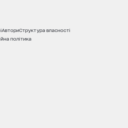
і
автори
структура власності
ійна політика