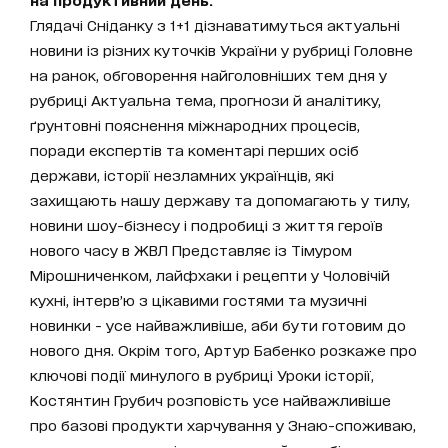
Глядачі Сніданку з 1+1 дізнаватимуться актуальні
новини із різних куточків України у рубриці Головне
на ранок, обговорення найголовніших тем дня у
рубриці Актуальна тема, прогнози й аналітику,
ґрунтовні пояснення міжнародних процесів,
поради експертів та коментарі перших осіб
держави, історії незламних українців, які
захищають нашу державу та допомагають у тилу,
новини шоу-бізнесу і подробиці з життя героїв
нового часу в ЖВЛ Представляє із Тімуром
Мірошниченком, лайфхаки і рецепти у Чоловічій
кухні, інтерв’ю з цікавими гостями та музичні
новинки - усе найважливіше, аби бути готовим до
нового дня. Окрім того, Артур Бабенко розкаже про
ключові події минулого в рубриці Уроки історії,
Костянтин Грубич розповість усе найважливіше
про базові продукти харчування у Знаю-споживаю,