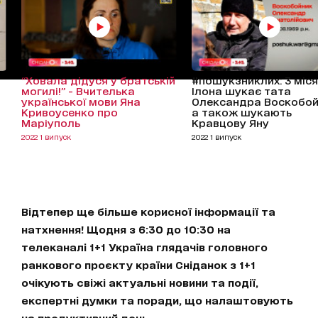
“Ховала дідуся у братській
#пошукзниклих: 3 міся
могилі!” - Вчителька
Ілона шукає тата
української мови Яна
Олександра Воскобой
Кривоусенко про
а також шукають
Маріуполь
Кравцову Яну
2022 1 випуск
2022 1 випуск
Відтепер ще більше корисної інформації та
натхнення! Щодня з 6:30 до 10:30 на
телеканалі 1+1 Україна глядачів головного
ранкового проєкту країни Сніданок з 1+1
очікують свіжі актуальні новини та події,
експертні думки та поради, що налаштовують
на продуктивний день.