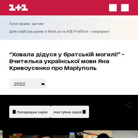
Голос країни: кастинг
Шлях майстра разом із Work.ua та KSE ProfTech - спецпроєкт
“Ховала дідуся у братській могилі!” -
Вчителька української мови Яна
Кривоусенко про Маріуполь
2022
Попередня серія
Наступна серія
AdBlockDetected!