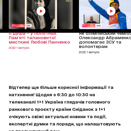
Її душа – у полотнах:
Як олімпійський чемпі
Пам’яті талановитої
Олександр Абраменк
мисткині Любові Панченко
допомагає ЗСУ та
волонтерам
2022 1 випуск
2022 1 випуск
Відтепер ще більше корисної інформації та
натхнення! Щодня з 6:30 до 10:30 на
телеканалі 1+1 Україна глядачів головного
ранкового проєкту країни Сніданок з 1+1
очікують свіжі актуальні новини та події,
експертні думки та поради, що налаштовують
на продуктивний день.