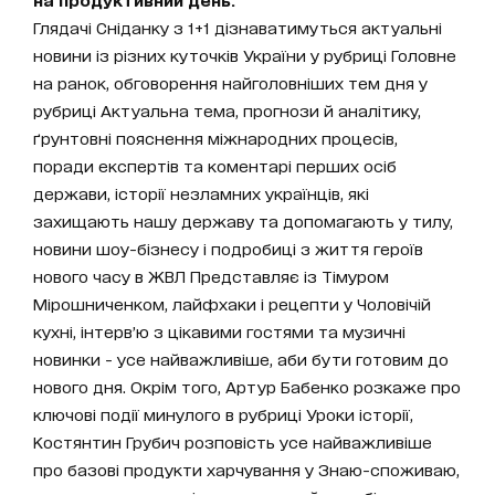
Глядачі Сніданку з 1+1 дізнаватимуться актуальні
новини із різних куточків України у рубриці Головне
на ранок, обговорення найголовніших тем дня у
рубриці Актуальна тема, прогнози й аналітику,
ґрунтовні пояснення міжнародних процесів,
поради експертів та коментарі перших осіб
держави, історії незламних українців, які
захищають нашу державу та допомагають у тилу,
новини шоу-бізнесу і подробиці з життя героїв
нового часу в ЖВЛ Представляє із Тімуром
Мірошниченком, лайфхаки і рецепти у Чоловічій
кухні, інтерв’ю з цікавими гостями та музичні
новинки - усе найважливіше, аби бути готовим до
нового дня. Окрім того, Артур Бабенко розкаже про
ключові події минулого в рубриці Уроки історії,
Костянтин Грубич розповість усе найважливіше
про базові продукти харчування у Знаю-споживаю,