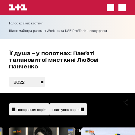
Голос країни: кастинг
Шлях майстра разом із Work.ua та KSE ProfTech - спецпроєкт
Її душа – у полотнах: Пам’яті
талановитої мисткині Любові
Панченко
2022
Попередня серія
Наступна серія
AdBlockDetected!