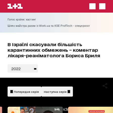
Голос країни: кастинг
Шлях майстра разом із Work.ua та KSE ProfTech - спецпроєкт
В Ізраїлі скасували більшість
карантинних обмежень – коментар
лікаря-реаніматолога Бориса Бриля
2022
Попередня серія
Наступна серія
AdBlockDetected!