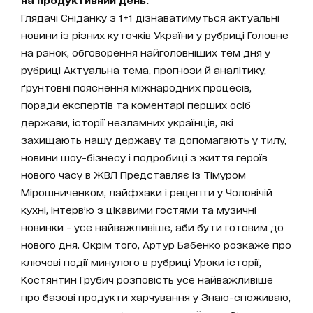
Глядачі Сніданку з 1+1 дізнаватимуться актуальні
новини із різних куточків України у рубриці Головне
на ранок, обговорення найголовніших тем дня у
рубриці Актуальна тема, прогнози й аналітику,
ґрунтовні пояснення міжнародних процесів,
поради експертів та коментарі перших осіб
держави, історії незламних українців, які
захищають нашу державу та допомагають у тилу,
новини шоу-бізнесу і подробиці з життя героїв
нового часу в ЖВЛ Представляє із Тімуром
Мірошниченком, лайфхаки і рецепти у Чоловічій
кухні, інтерв’ю з цікавими гостями та музичні
новинки - усе найважливіше, аби бути готовим до
нового дня. Окрім того, Артур Бабенко розкаже про
ключові події минулого в рубриці Уроки історії,
Костянтин Грубич розповість усе найважливіше
про базові продукти харчування у Знаю-споживаю,