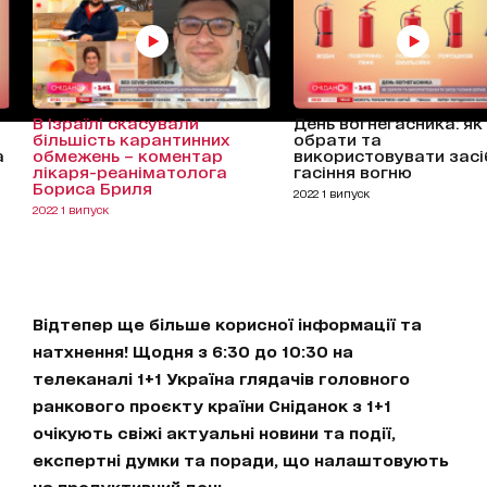
В Ізраїлі скасували
День вогнегасника: як
більшість карантинних
обрати та
а
обмежень – коментар
використовувати засі
лікаря-реаніматолога
гасіння вогню
Бориса Бриля
2022 1 випуск
2022 1 випуск
Відтепер ще більше корисної інформації та
натхнення! Щодня з 6:30 до 10:30 на
телеканалі 1+1 Україна глядачів головного
ранкового проєкту країни Сніданок з 1+1
очікують свіжі актуальні новини та події,
експертні думки та поради, що налаштовують
на продуктивний день.