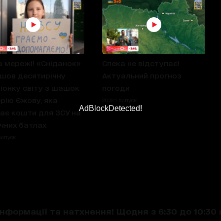
а мережі! «Сніданок»
Спека не відступає!
шов десятирічну
Актуальний прогноз
іонку світу з шашок
погоди
рію Єжову, яка
2022 1 випуск
AdBlockDetected!
ає кошти для ЗСУ на
чних батлах
випуск
нформації та натхнення! Щодня з 6:30 до 10:30 