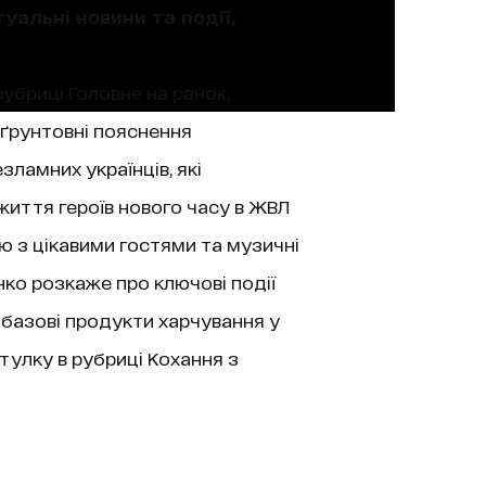
уальні новини та події,
рубриці Головне на ранок,
 ґрунтовні пояснення
зламних українців, які
життя героїв нового часу в ЖВЛ
’ю з цікавими гостями та музичні
нко розкаже про ключові події
 базові продукти харчування у
тулку в рубриці Кохання з