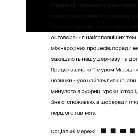
глядачів головного ранкового 
експертні думки та поради, 
Глядачі Сніданку з 1+1 дізнаватим
обговорення найголовніших тем д
міжнародних процесів, поради екс
захищають нашу державу та допо
Представляє із Тімуром Мірошниче
новинки - усе найважливіше, аби
минулого в рубриці Уроки історі
Знаю-споживаю, а щосереди гляда
першого гав-мяу.
Соціальні мережі: