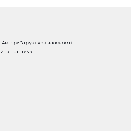
і
автори
структура власності
ійна політика