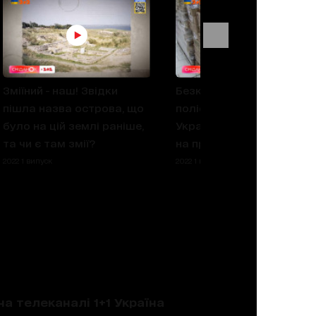
Зміїний - наш! Звідки
Безкоштовні
пішла назва острова, що
поліетиленові пакети в
було на цій землі раніше,
Україні: за законом нема
та чи є там змії?
на практиці є! Що далі?
2022 1 випуск
2022 1 випуск
на телеканалі 1+1 Україна