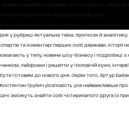
проєкту країни Сніданок з 1+1 очікують свіжі акт
що налаштовують на продуктивний день.
уться актуальні новини із різних куточків України у 
ня у рубриці Актуальна тема, прогнози й аналітику,
пертів та коментарі перших осіб держави, історії не
магають у тилу, новини шоу-бізнесу і подробиці з 
нком, лайфхаки і рецепти у Чоловічій кухні, інтерв
 бути готовим до нового дня. Окрім того, Артур Бабе
ї, Костянтин Грубич розповість усе найважливіше про
чі зможуть знайти собі чотирилапого друга із при