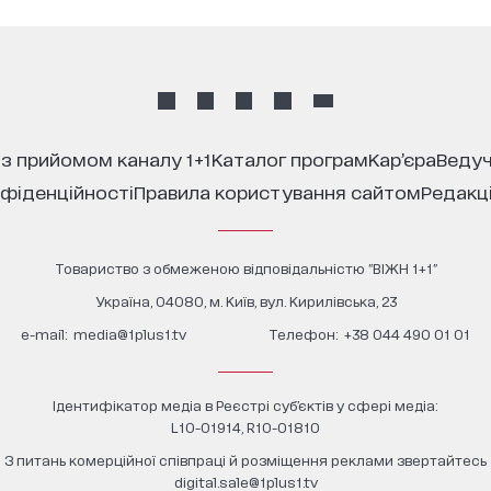
 з прийомом каналу 1+1
каталог програм
кар’єра
ведуч
нфіденційності
правила користування сайтом
редакц
Товариство з обмеженою відповідальністю "ВІЖН 1+1"
Україна, 04080, м. Київ, вул. Кирилівська, 23
е-mail:
media@1plus1.tv
Телефон:
+38 044 490 01 01
Ідентифікатор медіа в Реєстрі суб’єктів у сфері медіа:
L10-01914, R10-01810
З питань комерційної співпраці й розміщення реклами звертайтесь
digital.sale@1plus1.tv