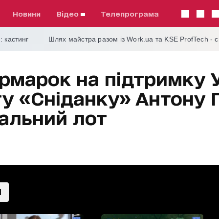
Новини
відео
телепрограма
: кастинг
Шлях майстра разом із Work.ua та KSE ProfTech - 
рмарок на підтримку У
у «Сніданку» Антону
кальний лот