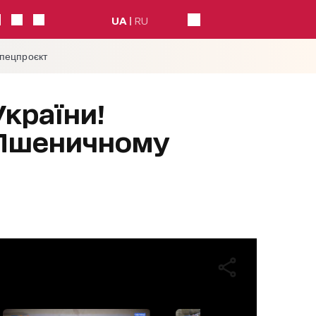
UA
RU
спецпроєкт
країни!
 Пшеничному