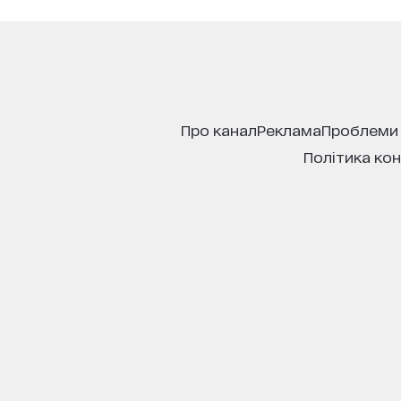
про канал
реклама
проблеми
політика ко