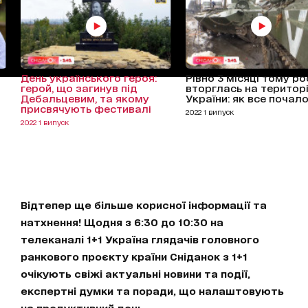
День українського героя:
Рівно 3 місяці тому ро
герой, що загинув під
вторглась на територ
Дебальцевим, та якому
України: як все почал
присвячують фестивалі
2022 1 випуск
2022 1 випуск
Відтепер ще більше корисної інформації та
натхнення! Щодня з 6:30 до 10:30 на
телеканалі 1+1 Україна глядачів головного
ранкового проєкту країни Сніданок з 1+1
очікують свіжі актуальні новини та події,
експертні думки та поради, що налаштовують
на продуктивний день.