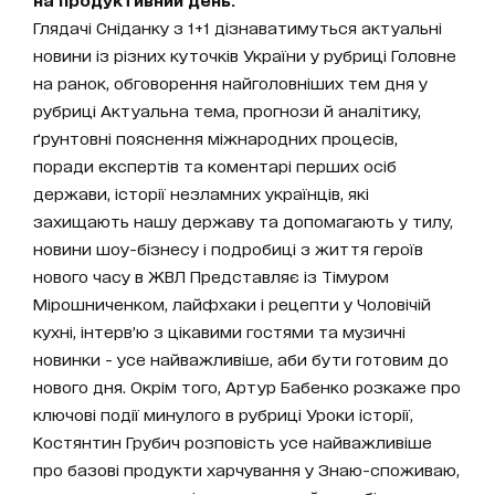
Глядачі Сніданку з 1+1 дізнаватимуться актуальні
новини із різних куточків України у рубриці Головне
на ранок, обговорення найголовніших тем дня у
рубриці Актуальна тема, прогнози й аналітику,
ґрунтовні пояснення міжнародних процесів,
поради експертів та коментарі перших осіб
держави, історії незламних українців, які
захищають нашу державу та допомагають у тилу,
новини шоу-бізнесу і подробиці з життя героїв
нового часу в ЖВЛ Представляє із Тімуром
Мірошниченком, лайфхаки і рецепти у Чоловічій
кухні, інтерв’ю з цікавими гостями та музичні
новинки - усе найважливіше, аби бути готовим до
нового дня. Окрім того, Артур Бабенко розкаже про
ключові події минулого в рубриці Уроки історії,
Костянтин Грубич розповість усе найважливіше
про базові продукти харчування у Знаю-споживаю,