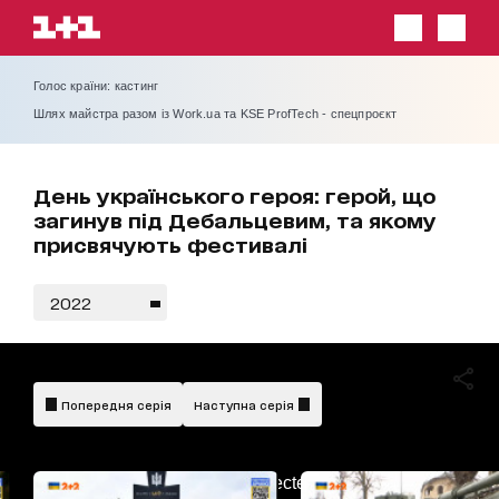
Голос країни: кастинг
Шлях майстра разом із Work.ua та KSE ProfTech - спецпроєкт
День українського героя: герой, що
загинув під Дебальцевим, та якому
присвячують фестивалі
2022
Попередня серія
Наступна серія
AdBlockDetected!