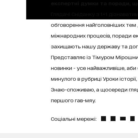
експертні думки та поради, 
Глядачі Сніданку з 1+1 дізнаватим
обговорення найголовніших тем д
міжнародних процесів, поради екс
захищають нашу державу та допо
Представляє із Тімуром Мірошниче
новинки - усе найважливіше, аби
минулого в рубриці Уроки історі
Знаю-споживаю, а щосереди гляда
першого гав-мяу.
Соціальні мережі: