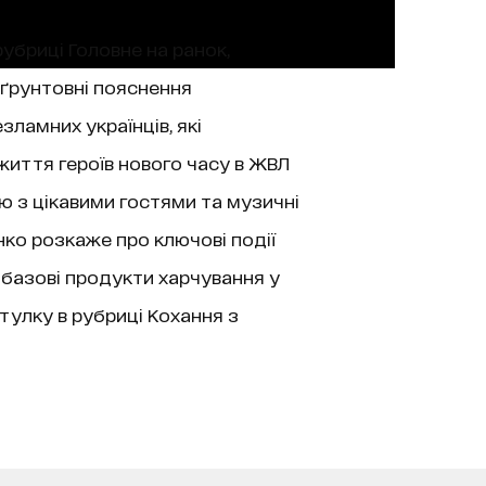
рубриці Головне на ранок,
 ґрунтовні пояснення
зламних українців, які
життя героїв нового часу в ЖВЛ
’ю з цікавими гостями та музичні
нко розкаже про ключові події
 базові продукти харчування у
тулку в рубриці Кохання з