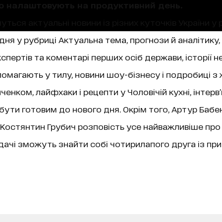
що налаштовують на продуктивний день.
уться актуальні новини із різних куточків України у 
ня у рубриці Актуальна тема, прогнози й аналітику,
пертів та коментарі перших осіб держави, історії не
магають у тилу, новини шоу-бізнесу і подробиці з 
нком, лайфхаки і рецепти у Чоловічій кухні, інтерв
 бути готовим до нового дня. Окрім того, Артур Бабе
ї, Костянтин Грубич розповість усе найважливіше про
чі зможуть знайти собі чотирилапого друга із при