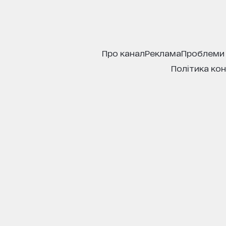
про канал
реклама
проблеми
політика ко