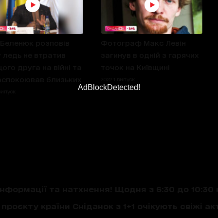
Беленюк розповів
Фотограф Макс Левін
 ледь не втратив
загинув в одній з гарячих
ого друга на війні та
точок на Київщині
аспокоював близьких
2022 1 випуск
AdBlockDetected!
випуск
нформації та натхнення! Щодня з 6:30 до 10:30 
проєкту країни Сніданок з 1+1 очікують свіжі акт