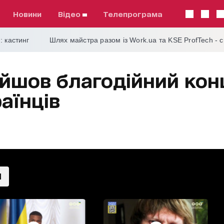
Новини
відео
телепрограма
: кастинг
Шлях майстра разом із Work.ua та KSE ProfTech - 
ойшов благодійний кон
аїнців