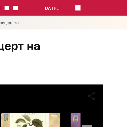
UA
RU
спецпроєкт
церт на