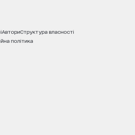
і
автори
структура власності
ійна політика