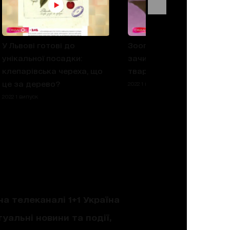
У Львові готові до
Зоопатруль рятує
унікальної посадки:
зачинених у домівках
клепарівська череха, що
тварин
це за дерево?
2022 1 випуск
2022 1 випуск
на телеканалі 1+1 Україна
уальні новини та події,