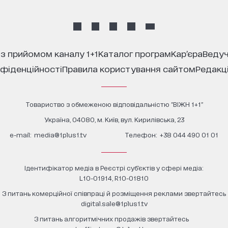
 з прийомом каналу 1+1
каталог програм
кар’єра
ведуч
нфіденційності
правила користування сайтом
редакц
Товариство з обмеженою відповідальністю "ВІЖН 1+1"
Україна, 04080, м. Київ, вул. Кирилівська, 23
е-mail:
media@1plus1.tv
Телефон:
+38 044 490 01 01
Ідентифікатор медіа в Реєстрі суб’єктів у сфері медіа:
L10-01914, R10-01810
З питань комерційної співпраці й розміщення реклами звертайтесь
digital.sale@1plus1.tv
З питань алгоритмічних продажів звертайтесь