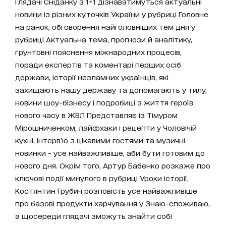
Глядачі Сніданку з 1+1 дізнаватимуться актуальні
новини із різних куточків України у рубриці Головне
на ранок, обговорення найголовніших тем дня у
рубриці Актуальна тема, прогнози й аналітику,
ґрунтовні пояснення міжнародних процесів,
поради експертів та коментарі перших осіб
держави, історії незламних українців, які
захищають нашу державу та допомагають у тилу,
новини шоу-бізнесу і подробиці з життя героїв
нового часу в ЖВЛ Представляє із Тімуром
Мірошниченком, лайфхаки і рецепти у Чоловічій
кухні, інтерв’ю з цікавими гостями та музичні
новинки - усе найважливіше, аби бути готовим до
нового дня. Окрім того, Артур Бабенко розкаже про
ключові події минулого в рубриці Уроки історії,
Костянтин Грубич розповість усе найважливіше
про базові продукти харчування у Знаю-споживаю,
а щосереди глядачі зможуть знайти собі