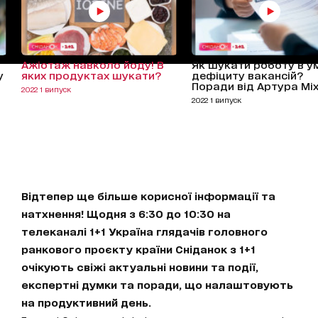
Ажіотаж навколо йоду! В
Як шукати роботу в у
у
яких продуктах шукати?
дефіциту вакансій?
Поради від Артура Мі
2022 1 випуск
2022 1 випуск
Відтепер ще більше корисної інформації та
натхнення! Щодня з 6:30 до 10:30 на
телеканалі 1+1 Україна глядачів головного
ранкового проєкту країни Сніданок з 1+1
очікують свіжі актуальні новини та події,
експертні думки та поради, що налаштовують
на продуктивний день.