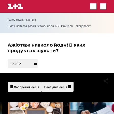
Голос країни: кастинг
Шлях майстра разом із Work.ua та KSE ProfTech - спецпроєкт
Ажіотаж навколо йоду! В яких
продуктах шукати?
2022
Попередня серія
Наступна серія
AdBlockDetected!