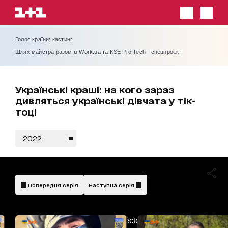
Голос країни: кастинг
Шлях майстра разом із Work.ua та KSE ProfTech - спецпроєкт
Українські краші: на кого зараз
дивляться українські дівчата у тік-
тоці
2022
Попередня серія
Наступна серія
AdBlockDetected!