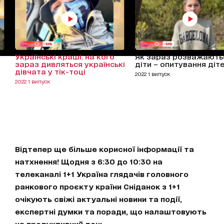
Українські краші: на кого
Як зараз розважають
зараз дивляться українські
діти – опитування діт
дівчата у тік-тоці
2022 1 випуск
2022 1 випуск
Відтепер ще більше корисної інформації та
натхнення! Щодня з 6:30 до 10:30 на
телеканалі 1+1 Україна глядачів головного
ранкового проєкту країни Сніданок з 1+1
очікують свіжі актуальні новини та події,
експертні думки та поради, що налаштовують
на продуктивний день.