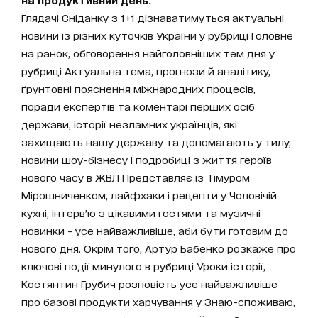
Глядачі Сніданку з 1+1 дізнаватимуться актуальні
новини із різних куточків України у рубриці Головне
на ранок, обговорення найголовніших тем дня у
рубриці Актуальна тема, прогнози й аналітику,
ґрунтовні пояснення міжнародних процесів,
поради експертів та коментарі перших осіб
держави, історії незламних українців, які
захищають нашу державу та допомагають у тилу,
новини шоу-бізнесу і подробиці з життя героїв
нового часу в ЖВЛ Представляє із Тімуром
Мірошниченком, лайфхаки і рецепти у Чоловічій
кухні, інтерв’ю з цікавими гостями та музичні
новинки - усе найважливіше, аби бути готовим до
нового дня. Окрім того, Артур Бабенко розкаже про
ключові події минулого в рубриці Уроки історії,
Костянтин Грубич розповість усе найважливіше
про базові продукти харчування у Знаю-споживаю,