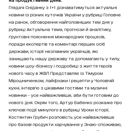
Глядачі Сніданку з 1+1 дізнаватимуться актуальні
новини із різних куточків України у рубриці Головне
на ранок, обговорення найголовніших тем дня у
рубриці Актуальна тема, прогнози й аналітику,
ґрунтовні пояснення міжнародних процесів,
поради експертів та коментарі перших осіб
держави, історії незламних українців, які
захищають нашу державу та допомагають у тилу,
новини шоу-бізнесу і подробиці з життя героїв
нового часу в ЖВЛ Представляє із Тімуром
Мірошниченком, лайфхаки і рецепти у Чоловічій
кухні, інтерв’ю з цікавими гостями та музичні
новинки - усе найважливіше, аби бути готовим до
нового дня. Окрім того, Артур Бабенко розкаже про
ключові події минулого в рубриці Уроки історії,
Костянтин Грубич розповість усе найважливіше
про базові продукти харчування у Знаю-споживаю,