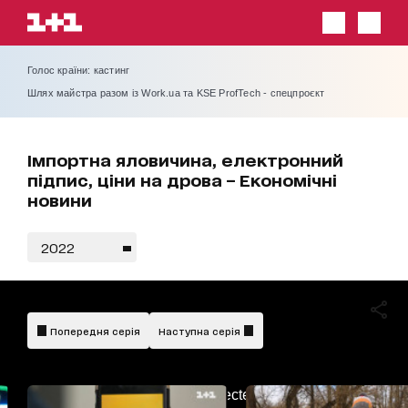
Голос країни: кастинг
Шлях майстра разом із Work.ua та KSE ProfTech - спецпроєкт
Імпортна яловичина, електронний
підпис, ціни на дрова – Економічні
новини
2022
Попередня серія
Наступна серія
AdBlockDetected!