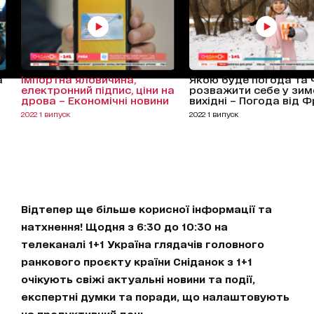
а
Імпортна яловичина,
Якою буде погода та 
-
електронний підпис, ціни на
розважити себе у зим
дрова – Економічні новини
вихідні – Погода від Ф
2022 1 випуск
2022 1 випуск
Відтепер ще більше корисної інформації та
натхнення! Щодня з 6:30 до 10:30 на
телеканалі 1+1 Україна глядачів головного
ранкового проєкту країни Сніданок з 1+1
очікують свіжі актуальні новини та події,
експертні думки та поради, що налаштовують
на продуктивний день.