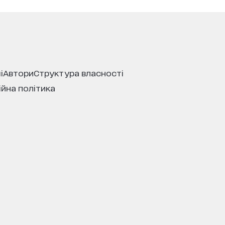
і
автори
структура власності
ійна політика