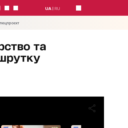
UA
RU
спецпроєкт
рство та
ршрутку