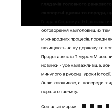
глядачів головного ранкового 
експертні думки та поради, 
Глядачі Сніданку з 1+1 дізнаватим
обговорення найголовніших тем д
міжнародних процесів, поради екс
захищають нашу державу та допо
Представляє із Тімуром Мірошниче
новинки - усе найважливіше, аби
минулого в рубриці Уроки історі
Знаю-споживаю, а щосереди гляда
першого гав-мяу.
Соціальні мережі: