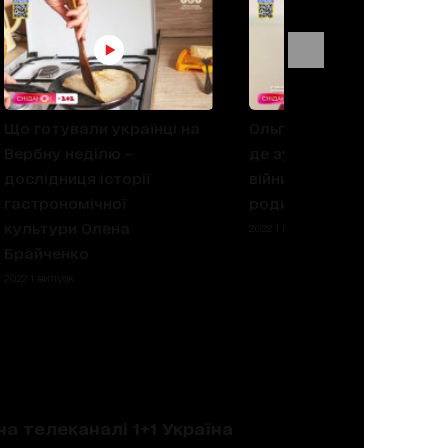
Що готували українці на
Ольга Харлан розповіла,
Вербну неділю –
де зустріла перший день
дослідниця історії
війни і чи встигла вивезт
гастрономічної
родину з Миколаєва
культури Олена
2022 1 випуск
Брайченко
2022 1 випуск
на телеканалі 1+1 Україна