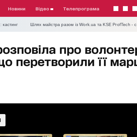
Новини
відео
телепрограма
: кастинг
Шлях майстра разом із Work.ua та KSE ProfTech - 
розповіла про волонте
що перетворили її ма