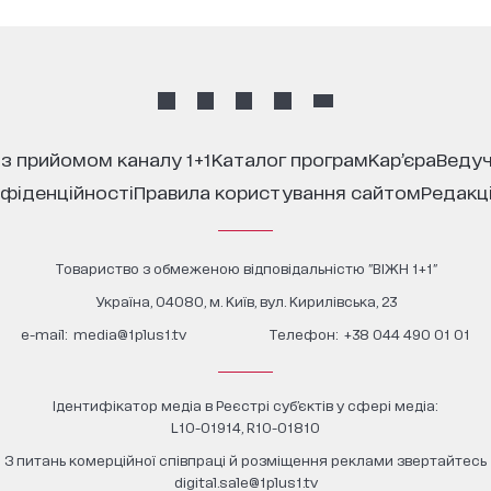
 з прийомом каналу 1+1
каталог програм
кар’єра
ведуч
нфіденційності
правила користування сайтом
редакц
Товариство з обмеженою відповідальністю "ВІЖН 1+1"
Україна, 04080, м. Київ, вул. Кирилівська, 23
е-mail:
media@1plus1.tv
Телефон:
+38 044 490 01 01
Ідентифікатор медіа в Реєстрі суб’єктів у сфері медіа:
L10-01914, R10-01810
З питань комерційної співпраці й розміщення реклами звертайтесь
digital.sale@1plus1.tv