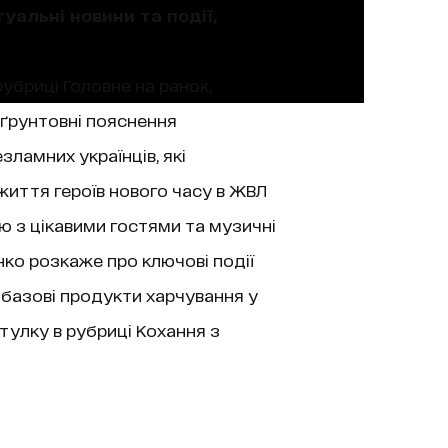
уальні новини та події,
рубриці Головне на ранок,
 ґрунтовні пояснення
зламних українців, які
життя героїв нового часу в ЖВЛ
’ю з цікавими гостями та музичні
нко розкаже про ключові події
 базові продукти харчування у
тулку в рубриці Кохання з