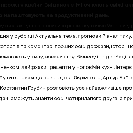
проєкту країни Сніданок з 1+1 очікують свіжі акт
що налаштовують на продуктивний день.
уться актуальні новини із різних куточків України у 
ня у рубриці Актуальна тема, прогнози й аналітику,
пертів та коментарі перших осіб держави, історії не
магають у тилу, новини шоу-бізнесу і подробиці з 
нком, лайфхаки і рецепти у Чоловічій кухні, інтерв
 бути готовим до нового дня. Окрім того, Артур Бабе
ї, Костянтин Грубич розповість усе найважливіше про
чі зможуть знайти собі чотирилапого друга із при