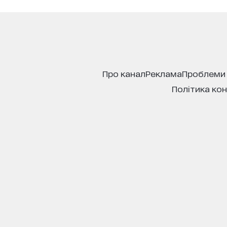
про канал
реклама
проблеми
політика ко