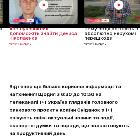
и
#пошукзниклих:
Чому водії влітають в
допоможіть знайти Дениса
абсолютно нерухомі
Ніколаєнка
перешкоди
2022 1 випуск
2022 1 випуск
Відтепер ще більше корисної інформації та
натхнення! Щодня з 6:30 до 10:30 на
телеканалі 1+1 Україна глядачів головного
ранкового проєкту країни Сніданок з 1+1
очікують свіжі актуальні новини та події,
експертні думки та поради, що налаштовують
на продуктивний день.