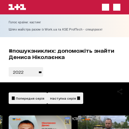
Голос країни: кастинг
Шлях майстра разом із Work.ua та KSE ProfTech - спецпроєкт
#пошукзниклих: допоможіть знайти
Дениса Ніколаєнка
2022
Попередня серія
Наступна серія
AdBlockDetected!