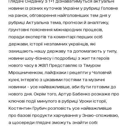
Глядачі Сніданку з 1+1 дізнаватимуться актуальні
новини із різних куточків України у рубриці Головне
на ранок, обговорення найголовніших тем дня у
рубриці Актуальна тема, прогнози й аналітику,
ґрунтовні пояснення міжнародних процесів,
поради експертів та коментарі перших осіб
держави, історії незламних українців, які
захищають нашу державу та допомагають у тилу,
новини шоу-бізнесу і подробиці з життя героїв
нового часу в ЖВЛ Представляє із Тімуром
Мірошниченком, лайфхаки і рецепти у Чоловічій
кухні, інтерв’ю з цікавими гостями та музичні
новинки - усе найважливіше, аби бути готовим до
нового дня. Окрім того, Артур Бабенко розкаже про
ключові події минулого в рубриці Уроки історії,
Костянтин Грубич розповість усе найважливіше
про базові продукти харчування у Знаю-споживаю,
а щосереди глядачі зможуть знайти собі