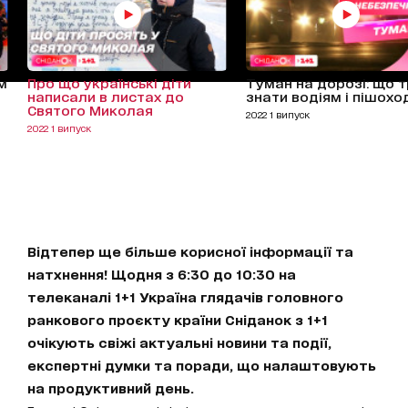
ом
Про що українські діти
Туман на дорозі: що 
написали в листах до
знати водіям і пішох
Святого Миколая
2022 1 випуск
2022 1 випуск
Відтепер ще більше корисної інформації та
натхнення! Щодня з 6:30 до 10:30 на
телеканалі 1+1 Україна глядачів головного
ранкового проєкту країни Сніданок з 1+1
очікують свіжі актуальні новини та події,
експертні думки та поради, що налаштовують
на продуктивний день.