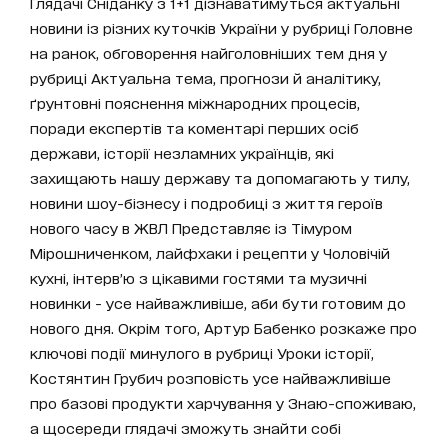
Глядачі Сніданку з 1+1 дізнаватимуться актуальні
новини із різних куточків України у рубриці Головне
на ранок, обговорення найголовніших тем дня у
рубриці Актуальна тема, прогнози й аналітику,
ґрунтовні пояснення міжнародних процесів,
поради експертів та коментарі перших осіб
держави, історії незламних українців, які
захищають нашу державу та допомагають у тилу,
новини шоу-бізнесу і подробиці з життя героїв
нового часу в ЖВЛ Представляє із Тімуром
Мірошниченком, лайфхаки і рецепти у Чоловічій
кухні, інтерв’ю з цікавими гостями та музичні
новинки - усе найважливіше, аби бути готовим до
нового дня. Окрім того, Артур Бабенко розкаже про
ключові події минулого в рубриці Уроки історії,
Костянтин Грубич розповість усе найважливіше
про базові продукти харчування у Знаю-споживаю,
а щосереди глядачі зможуть знайти собі