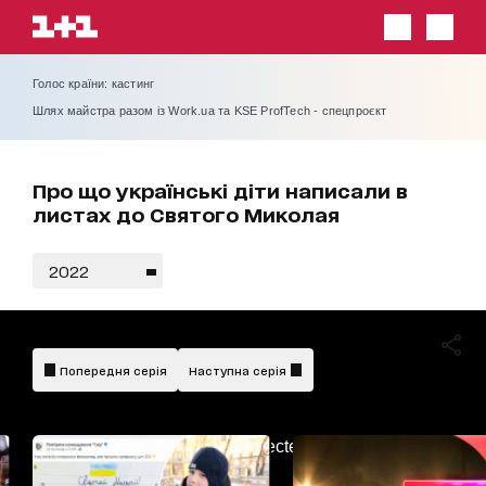
Голос країни: кастинг
Шлях майстра разом із Work.ua та KSE ProfTech - спецпроєкт
Про що українські діти написали в
листах до Святого Миколая
2022
Попередня серія
Наступна серія
AdBlockDetected!