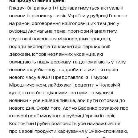
Глядачі Сніданку з 1+1 дізнаватимуться актуальні
новини із різних куточків України у рубриці Головне
на ранок, обговорення найголовніших тем дня у
рубриці Актуальна тема, прогнози й аналітику,
ґрунтовні пояснення міжнародних процесів,
поради експертів та коментарі перших осіб
держави, історії незламних українців, які
захищають нашу державу та допомагають у тилу,
новини шоу-бізнесу і подробиці з життя героїв
нового часу в ЖВЛ Представляє із Тімуром
Мірошниченком, лайфхаки і рецепти у Чоловічій
кухні, інтерв’ю з цікавими гостями та музичні
новинки - усе найважливіше, аби бути готовим до
нового дня. Окрім того, Артур Бабенко розкаже про
ключові події минулого в рубриці Уроки історії,
Костянтин Грубич розповість усе найважливіше
про базові продукти харчування у Знаю-споживаю,