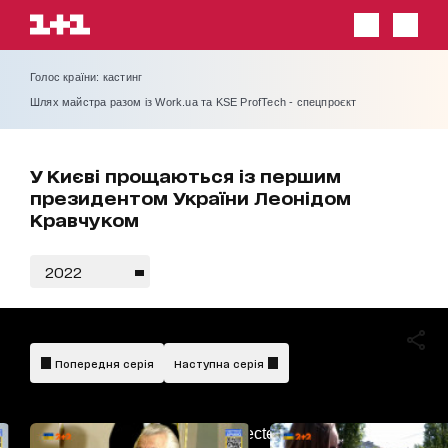
Голос країни: кастинг
Шлях майстра разом із Work.ua та KSE ProfTech - спецпроєкт
У Києві прощаються із першим
президентом України Леонідом
Кравчуком
2022
Попередня серія
Наступна серія
AdBlockDetected!