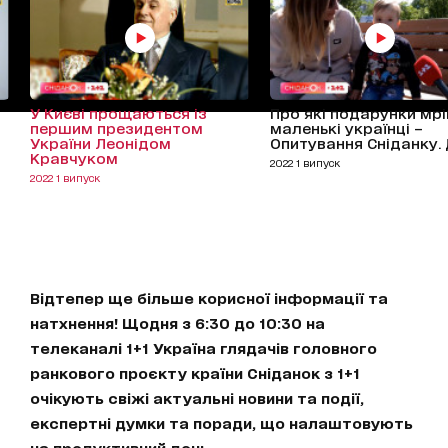
У Києві прощаються із
Про які подарунки мр
першим президентом
маленькі українці –
України Леонідом
Опитування Сніданку. 
Кравчуком
2022 1 випуск
2022 1 випуск
Відтепер ще більше корисної інформації та
натхнення! Щодня з 6:30 до 10:30 на
телеканалі 1+1 Україна глядачів головного
ранкового проєкту країни Сніданок з 1+1
очікують свіжі актуальні новини та події,
експертні думки та поради, що налаштовують
на продуктивний день.