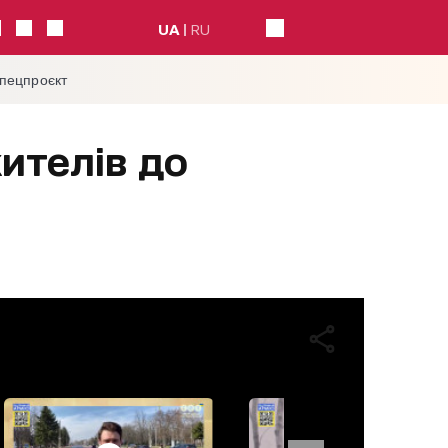
UA
RU
спецпроєкт
ителів до