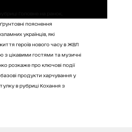
рубриці Головне на ранок,
 ґрунтовні пояснення
зламних українців, які
життя героїв нового часу в ЖВЛ
’ю з цікавими гостями та музичні
нко розкаже про ключові події
 базові продукти харчування у
тулку в рубриці Кохання з