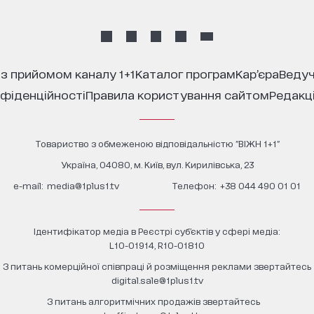
 з прийомом каналу 1+1
каталог програм
кар’єра
ведуч
нфіденційності
правила користування сайтом
редакц
Товариство з обмеженою відповідальністю "ВІЖН 1+1"
Україна, 04080, м. Київ, вул. Кирилівська, 23
е-mail:
media@1plus1.tv
Телефон:
+38 044 490 01 01
Ідентифікатор медіа в Реєстрі суб’єктів у сфері медіа:
L10-01914, R10-01810
З питань комерційної співпраці й розміщення реклами звертайтесь
digital.sale@1plus1.tv
З питань алгоритмічних продажів звертайтесь