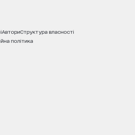
і
автори
структура власності
ійна політика