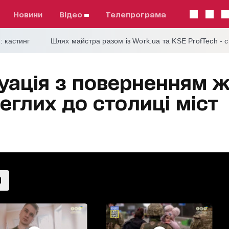
Новини
відео
телепрограма
: кастинг
Шлях майстра разом із Work.ua та KSE ProfTech - 
уація з поверненням ж
еглих до столиці міст