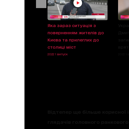
ії проти РФ: чим
Яка зараз ситуація з
Укра
ти по економіці
поверненням жителів до
Дмит
Києва та прилеглих до
заги
столиці міст
врят
2022 1 випуск
2022 1 
Відтепер ще більше корисної і
глядачів головного ранкового 