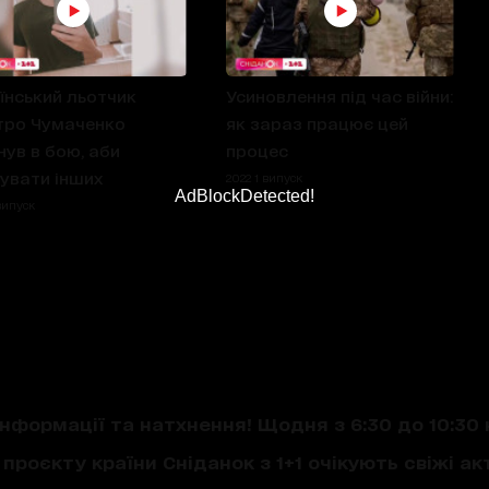
їнський льотчик
Усиновлення під час війни:
ро Чумаченко
як зараз працює цей
нув в бою, аби
процес
увати інших
2022 1 випуск
AdBlockDetected!
випуск
нформації та натхнення! Щодня з 6:30 до 10:30 
проєкту країни Сніданок з 1+1 очікують свіжі акт