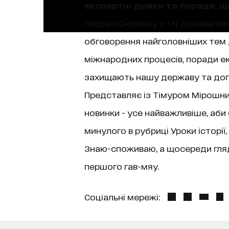
експертні думки та поради, 
Глядачі Сніданку з 1+1 дізнаватим
обговорення найголовніших тем д
міжнародних процесів, поради екс
захищають нашу державу та допо
Представляє із Тімуром Мірошниче
новинки - усе найважливіше, аби
минулого в рубриці Уроки історі
Знаю-споживаю, а щосереди гляда
першого гав-мяу.
Соціальні мережі: