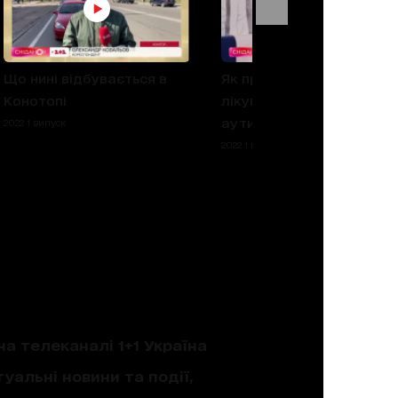
Що нині відбувається в
Як проходить процес
Конотопі
лікування діток з
аутизмом у воєнний ста
2022 1 випуск
2022 1 випуск
на телеканалі 1+1 Україна
уальні новини та події,