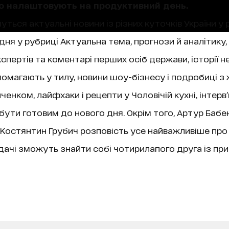
що налаштовують на продуктивний день.
уться актуальні новини із різних куточків України у 
ня у рубриці Актуальна тема, прогнози й аналітику,
пертів та коментарі перших осіб держави, історії не
магають у тилу, новини шоу-бізнесу і подробиці з 
нком, лайфхаки і рецепти у Чоловічій кухні, інтерв
 бути готовим до нового дня. Окрім того, Артур Бабе
ї, Костянтин Грубич розповість усе найважливіше про
чі зможуть знайти собі чотирилапого друга із при