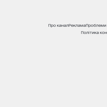
про канал
реклама
проблеми
політика ко