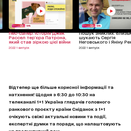
Пес-сапер: історія Джек
Пошук зниклих: близьк
Рассел тер'єра Патрона,
шукають Сергія
який став зіркою цієї війни
Неговського і Яніну Ре
2022 1 випуск
2022 1 випуск
Відтепер ще більше корисної інформації та
натхнення! Щодня з 6:30 до 10:30 на
телеканалі 1+1 Україна глядачів головного
ранкового проєкту країни Сніданок з 1+1
очікують свіжі актуальні новини та події,
експертні думки та поради, що налаштовують
на продуктивний день.