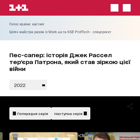
Голос країни: кастинг
Шлях майстра разом із Work.ua та KSE ProfTech - спецпроєкт
Пес-сапер: історія Джек Рассел
тер'єра Патрона, який став зіркою цієї
війни
2022
Попередня серія
Наступна серія
AdBlockDetected!