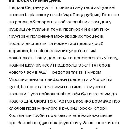
Глядачі Сніданку з 1+1 дізнаватимуться актуальні
новини із різних куточків України у рубриці Головне
на ранок, обговорення найголовніших тем дня у
рубриці Актуальна тема, прогнози й аналітику,
ґрунтовні пояснення міжнародних процесів,
поради експертів та коментарі перших осіб
держави, історії незламних українців, які
захищають нашу державу та допомагають у тилу,
новини шоу-бізнесу і подробиці з життя героїв
нового часу в ЖВЛ Представляє із Тімуром
Мірошниченком, лайфхаки і рецепти у Чоловічій
кухні, інтерв’ю з цікавими гостями та музичні
новинки - усе найважливіше, аби бути готовим до
нового дня. Окрім того, Артур Бабенко розкаже про
ключові події минулого в рубриці Уроки історії,
Костянтин Грубич розповість усе найважливіше
про базові продукти харчування у Знаю-споживаю,