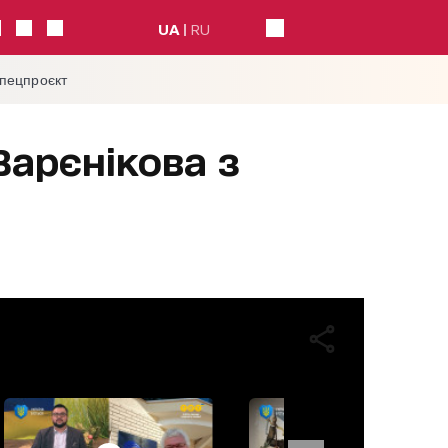
UA
RU
спецпроєкт
Варєнікова з