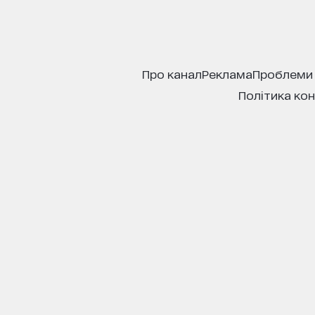
про канал
реклама
проблеми
політика ко