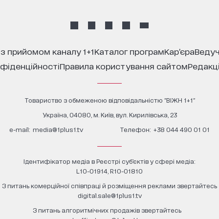
 з прийомом каналу 1+1
каталог програм
кар’єра
ведуч
нфіденційності
правила користування сайтом
редакц
Товариство з обмеженою відповідальністю "ВІЖН 1+1"
Україна, 04080, м. Київ, вул. Кирилівська, 23
е-mail:
media@1plus1.tv
Телефон:
+38 044 490 01 01
Ідентифікатор медіа в Реєстрі суб’єктів у сфері медіа:
L10-01914, R10-01810
З питань комерційної співпраці й розміщення реклами звертайтесь
digital.sale@1plus1.tv
З питань алгоритмічних продажів звертайтесь