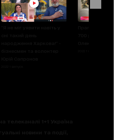
"Я не міг уявити навіть у
Прапору України мінімум
сні такий день
700 років! Урок історії ві
народження Харкова!" -
Олександра Алфьорова
бізнесмен та волонтер
2022 1 випуск
Юрій Сапронов
2022 1 випуск
на телеканалі 1+1 Україна
уальні новини та події,