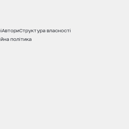
і
автори
структура власності
ійна політика