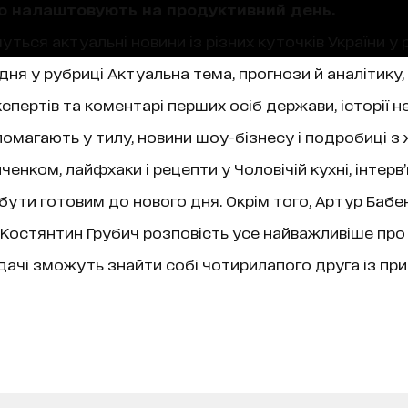
що налаштовують на продуктивний день.
уться актуальні новини із різних куточків України у 
ня у рубриці Актуальна тема, прогнози й аналітику,
пертів та коментарі перших осіб держави, історії не
магають у тилу, новини шоу-бізнесу і подробиці з 
нком, лайфхаки і рецепти у Чоловічій кухні, інтерв
 бути готовим до нового дня. Окрім того, Артур Бабе
ї, Костянтин Грубич розповість усе найважливіше про
чі зможуть знайти собі чотирилапого друга із при