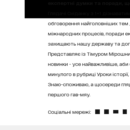
експертні думки та поради, 
Глядачі Сніданку з 1+1 дізнаватим
обговорення найголовніших тем д
міжнародних процесів, поради екс
захищають нашу державу та допо
Представляє із Тімуром Мірошниче
новинки - усе найважливіше, аби
минулого в рубриці Уроки історі
Знаю-споживаю, а щосереди гляда
першого гав-мяу.
Соціальні мережі: