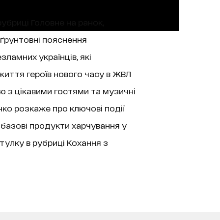
рубриці Головне на ранок,
 ґрунтовні пояснення
зламних українців, які
життя героїв нового часу в ЖВЛ
’ю з цікавими гостями та музичні
нко розкаже про ключові події
 базові продукти харчування у
тулку в рубриці Кохання з