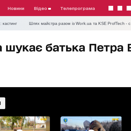
Новини
відео
телепрограма
: кастинг
Шлях майстра разом із Work.ua та KSE ProfTech - 
 шукає батька Петра 