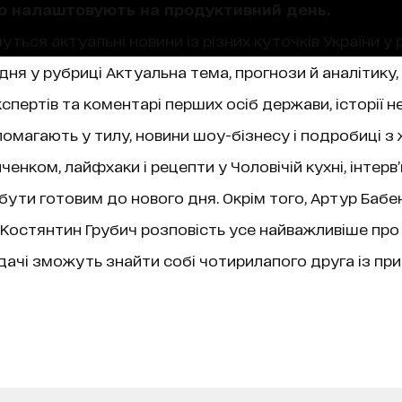
що налаштовують на продуктивний день.
уться актуальні новини із різних куточків України у 
ня у рубриці Актуальна тема, прогнози й аналітику,
пертів та коментарі перших осіб держави, історії не
магають у тилу, новини шоу-бізнесу і подробиці з 
нком, лайфхаки і рецепти у Чоловічій кухні, інтерв
 бути готовим до нового дня. Окрім того, Артур Бабе
ї, Костянтин Грубич розповість усе найважливіше про
чі зможуть знайти собі чотирилапого друга із при