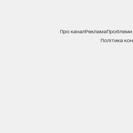
про канал
реклама
проблеми
політика ко