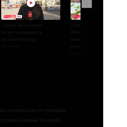
У Києві незабаром
Тренер Сергій Ребров пр
можуть відновити
збір коштів на українськ
платний проїзд
армію та сутички з
росіянами за кордоном
2022 1 випуск
2022 1 випуск
на телеканалі 1+1 Україна
уальні новини та події,