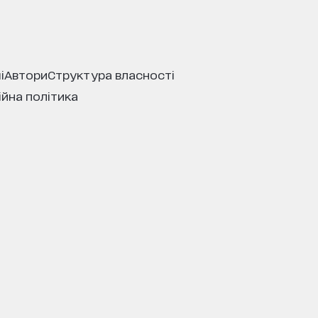
і
автори
структура власності
ійна політика