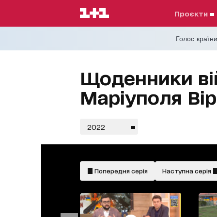
проєкти
Голос країни
Щоденники вій
Маріуполя Ві
2022
Попередня серія
Наступна серія