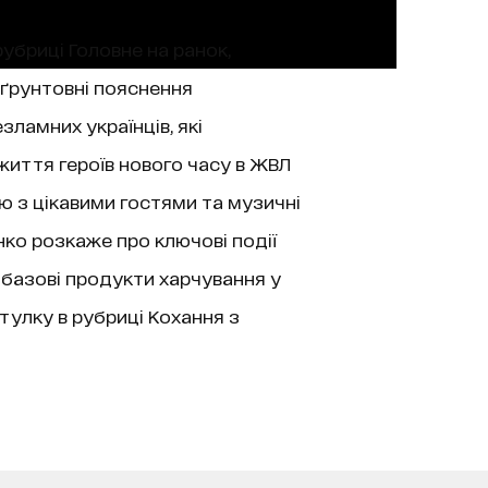
рубриці Головне на ранок,
 ґрунтовні пояснення
зламних українців, які
життя героїв нового часу в ЖВЛ
’ю з цікавими гостями та музичні
нко розкаже про ключові події
 базові продукти харчування у
тулку в рубриці Кохання з