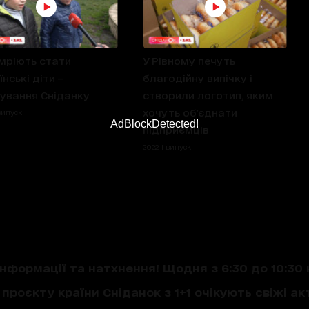
мріють стати
У Рівному печуть
нські діти –
благодійну випічку і
ування Сніданку
створили логотип, яким
хочуть об'єднати
випуск
AdBlockDetected!
підприємців
2022 1 випуск
нформації та натхнення! Щодня з 6:30 до 10:30 
проєкту країни Сніданок з 1+1 очікують свіжі акт