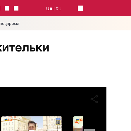
UA
RU
спецпроєкт
 жительки