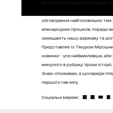
експертні думки та поради, 
Глядачі Сніданку з 1+1 дізнаватим
обговорення найголовніших тем д
міжнародних процесів, поради екс
захищають нашу державу та допо
Представляє із Тімуром Мірошниче
новинки - усе найважливіше, аби
минулого в рубриці Уроки історі
Знаю-споживаю, а щосереди гляда
першого гав-мяу.
Соціальні мережі: