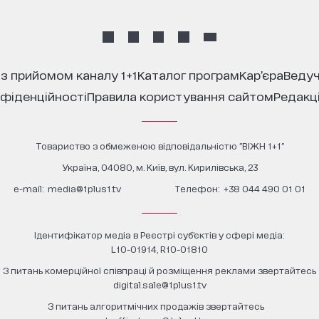
 з прийомом каналу 1+1
каталог програм
кар’єра
ведуч
нфіденційності
правила користування сайтом
редакц
Товариство з обмеженою відповідальністю "ВІЖН 1+1"
Україна, 04080, м. Київ, вул. Кирилівська, 23
е-mail:
media@1plus1.tv
Телефон:
+38 044 490 01 01
Ідентифікатор медіа в Реєстрі суб’єктів у сфері медіа:
L10-01914, R10-01810
З питань комерційної співпраці й розміщення реклами звертайтесь
digital.sale@1plus1.tv
З питань алгоритмічних продажів звертайтесь