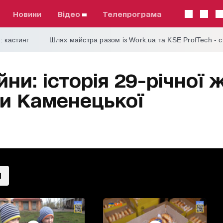
Новини
відео
телепрограма
: кастинг
Шлях майстра разом із Work.ua та KSE ProfTech - 
ни: історія 29-річної
ри Каменецької