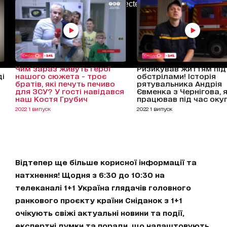
AdBlockDetected!
Чим зараз живуть герої
Ризикував життям під
ді
нашого сюжета - троє
обстрілами! Історія
братів, які печуть печиво
рятувальника Андрія
для ЗСУ? У гості навідався
Євменка з Чернігова, 
наш Костя Грубич
працював під час окуп
2022 1 випуск
2022 1 випуск
Відтепер ще більше корисної інформації та
натхнення! Щодня з 6:30 до 10:30 на
телеканалі 1+1 Україна глядачів головного
ранкового проєкту країни Сніданок з 1+1
очікують свіжі актуальні новини та події,
експертні думки та поради, що налаштовують