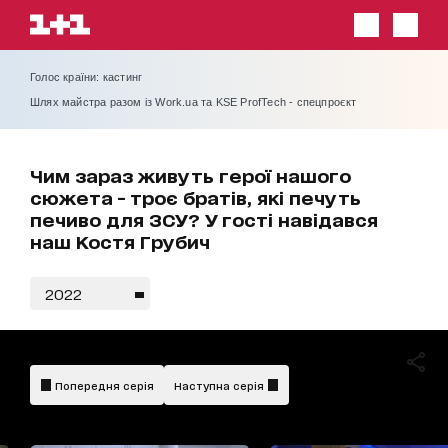
Голос країни: кастинг
Шлях майстра разом із Work.ua та KSE ProfTech - спецпроєкт
Чим зараз живуть герої нашого
сюжета - троє братів, які печуть
печиво для ЗСУ? У гості навідався
наш Костя Грубич
2022
Попередня серія
Наступна серія