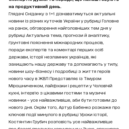
на продуктивний день.
Глядачі Сніданку з 1+1 дізнаватимуться актуальні
новини із різних куточків України у рубриці Головне
на ранок, обговорення найголовніших тем дня у
рубриці Актуальна тема, прогнози й аналітику,
ґрунтовні пояснення міжнародних процесів,
поради експертів та коментарі перших осіб
держави, історії незламних українців, які
захищають нашу державу та допомагають у тилу,
новини шоу-бізнесу і подробиці з життя героїв
нового часу в ЖВЛ Представляє із Тімуром
Мірошниченком, лайфхаки і рецепти у Чоловічій
кухні, інтерв’ю з цікавими гостями та музичні
новинки - усе найважливіше, аби бути готовим до
нового дня. Окрім того, Артур Бабенко розкаже про
ключові події минулого в рубриці Уроки історії,
Костянтин Грубич розповість усе найважливіше
про базові продукти харчування у Знаю-споживаю,