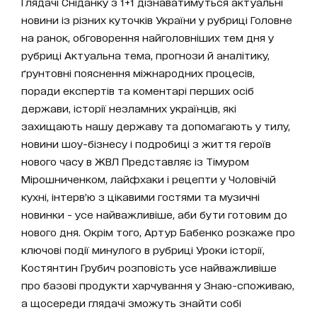
Глядачі Сніданку з 1+1 дізнаватимуться актуальні
новини із різних куточків України у рубриці Головне
на ранок, обговорення найголовніших тем дня у
рубриці Актуальна тема, прогнози й аналітику,
ґрунтовні пояснення міжнародних процесів,
поради експертів та коментарі перших осіб
держави, історії незламних українців, які
захищають нашу державу та допомагають у тилу,
новини шоу-бізнесу і подробиці з життя героїв
нового часу в ЖВЛ Представляє із Тімуром
Мірошниченком, лайфхаки і рецепти у Чоловічій
кухні, інтерв’ю з цікавими гостями та музичні
новинки - усе найважливіше, аби бути готовим до
нового дня. Окрім того, Артур Бабенко розкаже про
ключові події минулого в рубриці Уроки історії,
Костянтин Грубич розповість усе найважливіше
про базові продукти харчування у Знаю-споживаю,
а щосереди глядачі зможуть знайти собі