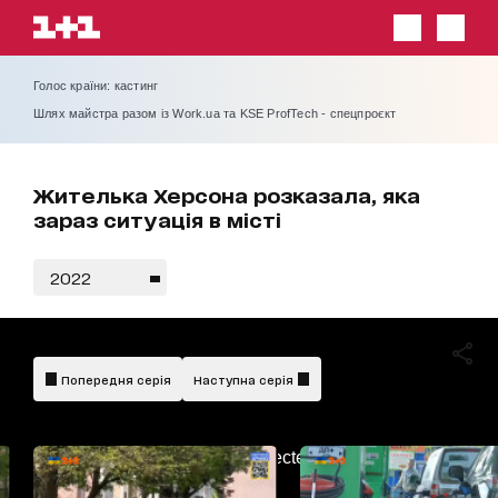
Голос країни: кастинг
Шлях майстра разом із Work.ua та KSE ProfTech - спецпроєкт
Жителька Херсона розказала, яка
зараз ситуація в місті
2022
Попередня серія
Наступна серія
AdBlockDetected!