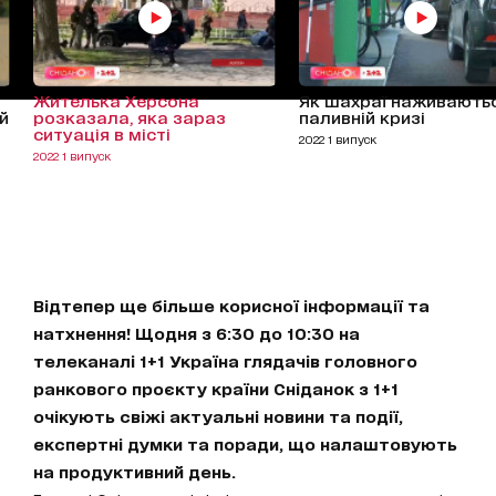
Жителька Херсона
Як шахраї наживають
й
розказала, яка зараз
паливній кризі
ситуація в місті
2022 1 випуск
2022 1 випуск
Відтепер ще більше корисної інформації та
натхнення! Щодня з 6:30 до 10:30 на
телеканалі 1+1 Україна глядачів головного
ранкового проєкту країни Сніданок з 1+1
очікують свіжі актуальні новини та події,
експертні думки та поради, що налаштовують
на продуктивний день.