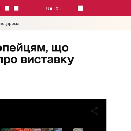
UA
RU
спецпроєкт
опейцям, що
 про виставку