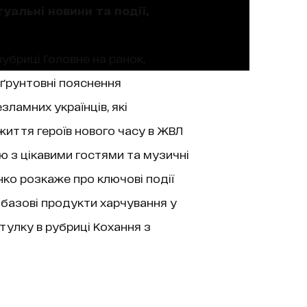
уальні новини та події,
рубриці Головне на ранок,
 ґрунтовні пояснення
зламних українців, які
життя героїв нового часу в ЖВЛ
’ю з цікавими гостями та музичні
нко розкаже про ключові події
 базові продукти харчування у
тулку в рубриці Кохання з