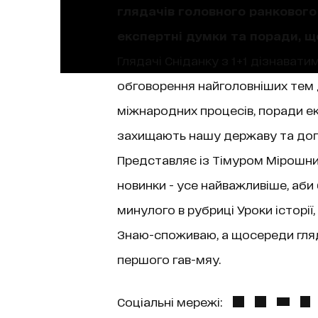
глядачів головного ранкового 
експертні думки та поради, 
Глядачі Сніданку з 1+1 дізнаватим
обговорення найголовніших тем д
міжнародних процесів, поради екс
захищають нашу державу та допо
Представляє із Тімуром Мірошниче
новинки - усе найважливіше, аби
минулого в рубриці Уроки історі
Знаю-споживаю, а щосереди гляда
першого гав-мяу.
Соціальні мережі: