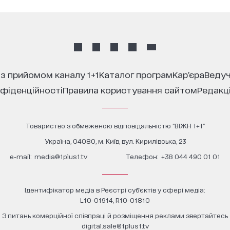
 з прийомом каналу 1+1
каталог програм
кар’єра
ведуч
нфіденційності
правила користування сайтом
редакц
Товариство з обмеженою відповідальністю "ВІЖН 1+1"
Україна, 04080, м. Київ, вул. Кирилівська, 23
е-mail:
media@1plus1.tv
Телефон:
+38 044 490 01 01
Ідентифікатор медіа в Реєстрі суб’єктів у сфері медіа:
L10-01914, R10-01810
З питань комерційної співпраці й розміщення реклами звертайтесь
digital.sale@1plus1.tv