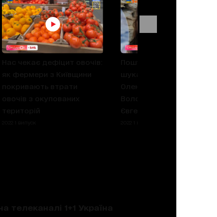
Нас чекає дефіцит овочів:
Пошук зниклих: близькі
як фермери з Київщини
шукають Ольгу Єрмакову
покривають втрати
Олену Соколову,
овочів з окупованих
Володимира Гласа,
територій
Євгена Видріна
2022 1 випуск
2022 1 випуск
на телеканалі 1+1 Україна