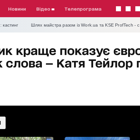
Новини
відео
телепрограма
: кастинг
Шлях майстра разом із Work.ua та KSE ProfTech - 
ник краще показує євр
іж слова — Катя Тейлор