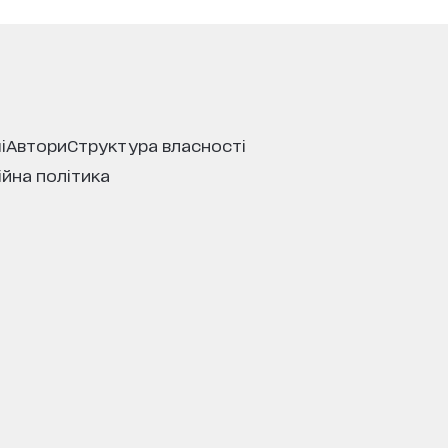
і
автори
структура власності
ійна політика