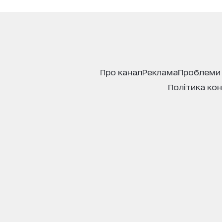
про канал
реклама
проблеми
політика ко