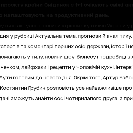
проєкту країни Сніданок з 1+1 очікують свіжі акт
що налаштовують на продуктивний день.
уться актуальні новини із різних куточків України у 
ня у рубриці Актуальна тема, прогнози й аналітику,
пертів та коментарі перших осіб держави, історії не
магають у тилу, новини шоу-бізнесу і подробиці з 
нком, лайфхаки і рецепти у Чоловічій кухні, інтерв
 бути готовим до нового дня. Окрім того, Артур Бабе
ї, Костянтин Грубич розповість усе найважливіше про
чі зможуть знайти собі чотирилапого друга із при