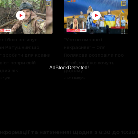
олі бою загинув
“Усе не смачне і
н Ратушний: що
некрасиве” — Оля
г зробити для країни
Полякова розповіла про
віст попри свій
дітей, які вже хочуть
AdBlockDetected!
дий вік
додому
випуск
2022 1 випуск
нформації та натхнення! Щодня з 6:30 до 10:30 