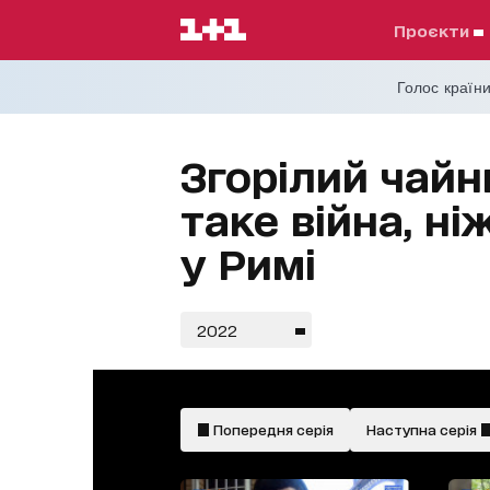
проєкти
Голос країни
Згорілий чай
таке війна, н
у Римі
2022
Попередня серія
Наступна серія