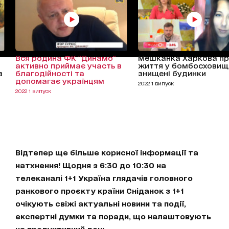
Вся родина ФК "Динамо"
Мешканка Харкова п
активно приймає участь в
життя у бомбосховищ
в
благодійності та
знищені будинки
допомагає українцям
2022 1 випуск
2022 1 випуск
Відтепер ще більше корисної інформації та
натхнення! Щодня з 6:30 до 10:30 на
телеканалі 1+1 Україна глядачів головного
ранкового проєкту країни Сніданок з 1+1
очікують свіжі актуальні новини та події,
експертні думки та поради, що налаштовують
на продуктивний день.