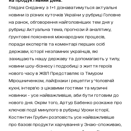
Глядачі Сніданку з 1+1 дізнаватимуться актуальні
новини із різних куточків України у рубриці Головне
на ранок, обговорення найголовніших тем дня у
рубриці Актуальна тема, прогнози й аналітику,
ґрунтовні пояснення міжнародних процесів,
поради експертів та коментарі перших осіб
держави, історії незламних українців, які
захищають нашу державу та допомагають у тилу,
новини шоу-бізнесу і подробиці з життя героїв
нового часу в ЖВЛ Представляє із Тімуром
Мірошниченком, лайфхаки і рецепти у Чоловічій
кухні, інтерв’ю з цікавими гостями та музичні
новинки - усе найважливіше, аби бути готовим до
нового дня. Окрім того, Артур Бабенко розкаже про
ключові події минулого в рубриці Уроки історії,
Костянтин Грубич розповість усе найважливіше
про базові продукти харчування у Знаю-споживаю,