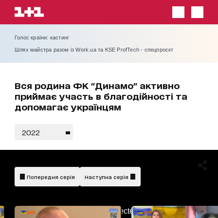
Голос країни: кастинг
Шлях майстра разом із Work.ua та KSE ProfTech - спецпроєкт
Вся родина ФК "Динамо" активно
приймає участь в благодійності та
допомагає українцям
2022
Попередня серія
Наступна серія
AdBlockDetected!