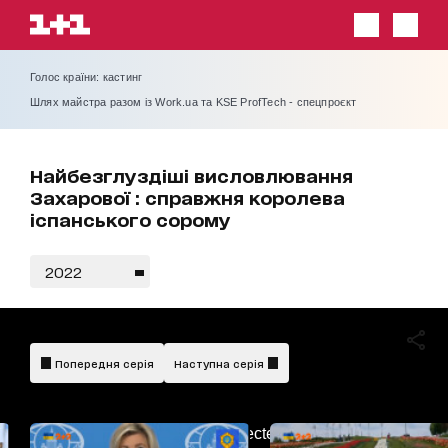
Голос країни: кастинг
Шлях майстра разом із Work.ua та KSE ProfTech - спецпроєкт
Найбезглуздіші висловлювання
Захарової : справжня королева
іспанського сорому
2022
Попередня серія
Наступна серія
AdBlockDetected!