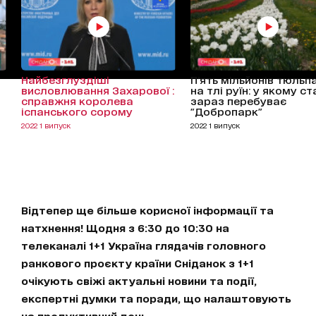
Найбезглуздіші
П’ять мільйонів тюльп
висловлювання Захарової :
на тлі руїн: у якому ст
справжня королева
зараз перебуває
іспанського сорому
"Добропарк"
2022 1 випуск
2022 1 випуск
Відтепер ще більше корисної інформації та
натхнення! Щодня з 6:30 до 10:30 на
телеканалі 1+1 Україна глядачів головного
ранкового проєкту країни Сніданок з 1+1
очікують свіжі актуальні новини та події,
експертні думки та поради, що налаштовують
на продуктивний день.