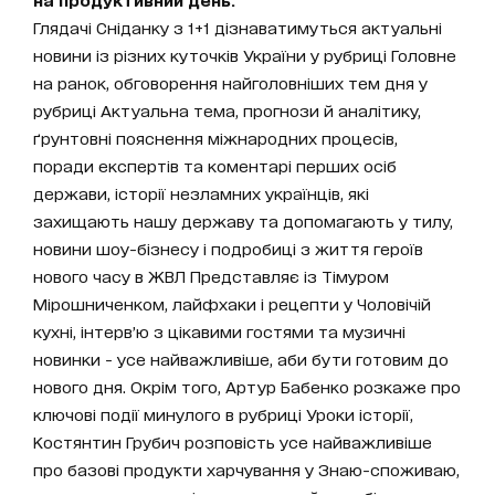
Глядачі Сніданку з 1+1 дізнаватимуться актуальні
новини із різних куточків України у рубриці Головне
на ранок, обговорення найголовніших тем дня у
рубриці Актуальна тема, прогнози й аналітику,
ґрунтовні пояснення міжнародних процесів,
поради експертів та коментарі перших осіб
держави, історії незламних українців, які
захищають нашу державу та допомагають у тилу,
новини шоу-бізнесу і подробиці з життя героїв
нового часу в ЖВЛ Представляє із Тімуром
Мірошниченком, лайфхаки і рецепти у Чоловічій
кухні, інтерв’ю з цікавими гостями та музичні
новинки - усе найважливіше, аби бути готовим до
нового дня. Окрім того, Артур Бабенко розкаже про
ключові події минулого в рубриці Уроки історії,
Костянтин Грубич розповість усе найважливіше
про базові продукти харчування у Знаю-споживаю,