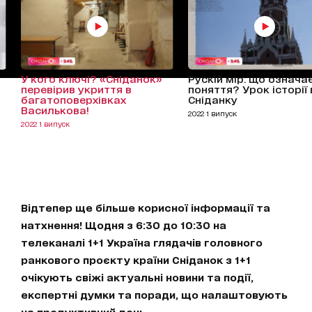
У кого ключі? «Сніданок»
Рускій мір: що означа
перевірив укриття в
поняття? Урок історії 
багатоповерхівках
Сніданку
Василькова!
2022 1 випуск
2022 1 випуск
Відтепер ще більше корисної інформації та
натхнення! Щодня з 6:30 до 10:30 на
телеканалі 1+1 Україна глядачів головного
ранкового проєкту країни Сніданок з 1+1
очікують свіжі актуальні новини та події,
експертні думки та поради, що налаштовують
на продуктивний день.