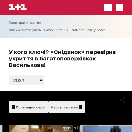
Голос країни: кастинг
Шлях майстра разом із Work.ua та KSE ProfTech - спецпроєкт
У кого ключі? «Сніданок» перевірив
укриття в багатоповерхівках
Василькова!
2022
Попередня серія
Наступна серія
AdBlockDetected!