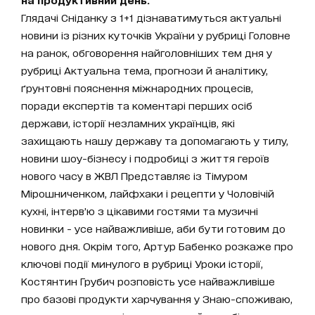
Глядачі Сніданку з 1+1 дізнаватимуться актуальні
новини із різних куточків України у рубриці Головне
на ранок, обговорення найголовніших тем дня у
рубриці Актуальна тема, прогнози й аналітику,
ґрунтовні пояснення міжнародних процесів,
поради експертів та коментарі перших осіб
держави, історії незламних українців, які
захищають нашу державу та допомагають у тилу,
новини шоу-бізнесу і подробиці з життя героїв
нового часу в ЖВЛ Представляє із Тімуром
Мірошниченком, лайфхаки і рецепти у Чоловічій
кухні, інтерв’ю з цікавими гостями та музичні
новинки - усе найважливіше, аби бути готовим до
нового дня. Окрім того, Артур Бабенко розкаже про
ключові події минулого в рубриці Уроки історії,
Костянтин Грубич розповість усе найважливіше
про базові продукти харчування у Знаю-споживаю,