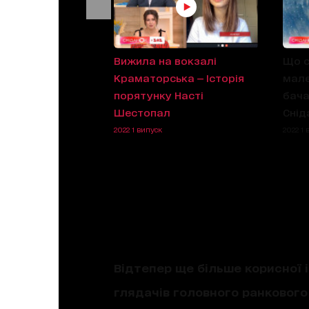
усифікація — як
Вижила на вокзалі
Що с
вали Запорізьку
Краматорська — Історія
мале
порятунку Насті
бача
Шестопал
Снід
2022 1 випуск
2022 1 
Відтепер ще більше корисної і
глядачів головного ранкового 