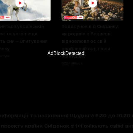
ниться українській
Подарунок від Сніданку:
чі та чого люди
як родина з Ворзеля
ть сни — Опитування
відновлювлює свій
анку
особливий сад після
AdBlockDetected!
авіаудару
випуск
2022 1 випуск
нформації та натхнення! Щодня з 6:30 до 10:30 
проєкту країни Сніданок з 1+1 очікують свіжі акт