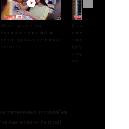
Яким чином стрес
Згорілий чайник краще
впливає на наш зір і які
показує європейцям, що
перші тривожні дзвіночки
таке війна, ніж слова —
Катя Тейлор про вистав
2022 1 випуск
у Римі
2022 1 випуск
на телеканалі 1+1 Україна
уальні новини та події,