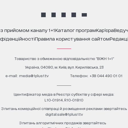
 з прийомом каналу 1+1
каталог програм
кар’єра
ведуч
нфіденційності
правила користування сайтом
редакц
Товариство з обмеженою відповідальністю "ВІЖН 1+1"
Україна, 04080, м. Київ, вул. Кирилівська, 23
е-mail:
media@1plus1.tv
Телефон:
+38 044 490 01 01
Ідентифікатор медіа в Реєстрі суб’єктів у сфері медіа:
L10-01914, R10-01810
З питань комерційної співпраці й розміщення реклами звертайтесь
digital.sale@1plus1.tv
З питань алгоритмічних продажів звертайтесь