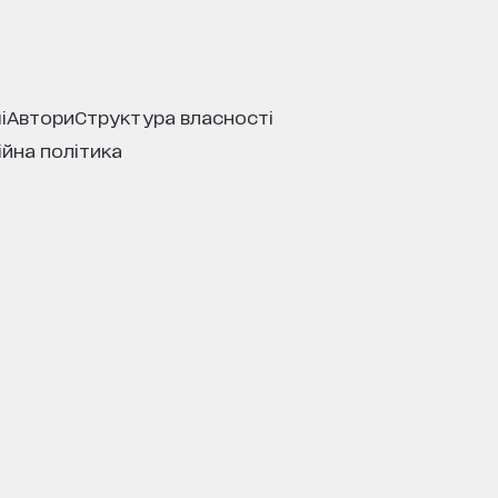
і
автори
структура власності
ійна політика