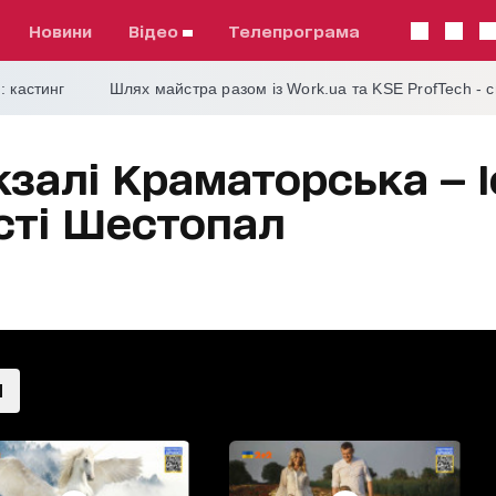
Новини
відео
телепрограма
: кастинг
Шлях майстра разом із Work.ua та KSE ProfTech - 
залі Краматорська — І
сті Шестопал