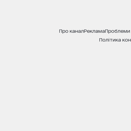
про канал
реклама
проблеми
політика ко