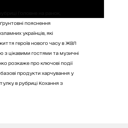
рубриці Головне на ранок,
 ґрунтовні пояснення
зламних українців, які
життя героїв нового часу в ЖВЛ
’ю з цікавими гостями та музичні
нко розкаже про ключові події
 базові продукти харчування у
тулку в рубриці Кохання з