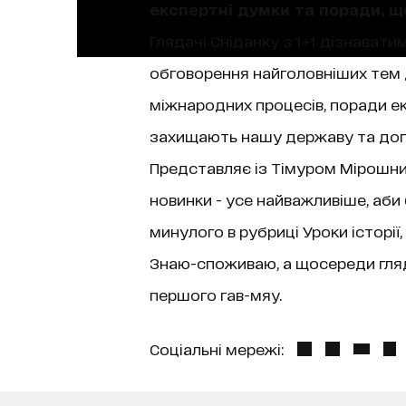
експертні думки та поради, 
Глядачі Сніданку з 1+1 дізнаватим
обговорення найголовніших тем д
міжнародних процесів, поради екс
захищають нашу державу та допо
Представляє із Тімуром Мірошниче
новинки - усе найважливіше, аби
минулого в рубриці Уроки історі
Знаю-споживаю, а щосереди гляда
першого гав-мяу.
Соціальні мережі: