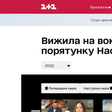
проєкти
Голос країни
Вижила на вок
порятунку На
2022
Попередня серія
Наступна серія