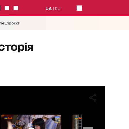
UA
RU
спецпроєкт
сторія