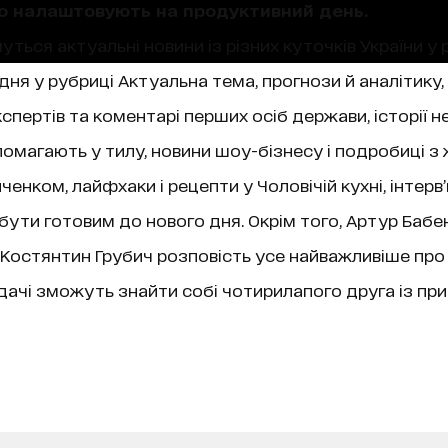
що налаштовують на продуктивний день.
уться актуальні новини із різних куточків України у 
ня у рубриці Актуальна тема, прогнози й аналітику,
пертів та коментарі перших осіб держави, історії не
магають у тилу, новини шоу-бізнесу і подробиці з 
нком, лайфхаки і рецепти у Чоловічій кухні, інтерв
 бути готовим до нового дня. Окрім того, Артур Бабе
ї, Костянтин Грубич розповість усе найважливіше про
чі зможуть знайти собі чотирилапого друга із при