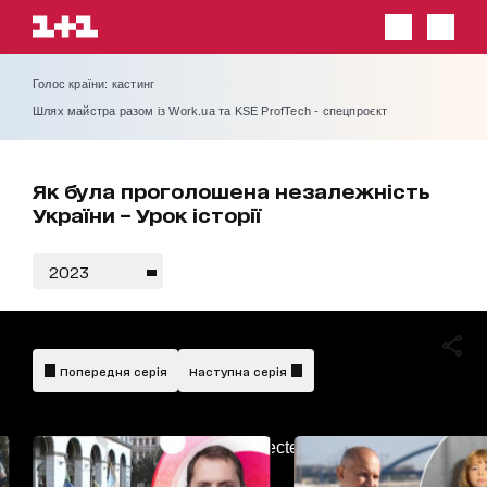
Голос країни: кастинг
Шлях майстра разом із Work.ua та KSE ProfTech - спецпроєкт
Як була проголошена незалежність
України – Урок історії
2023
Попередня серія
Наступна серія
AdBlockDetected!