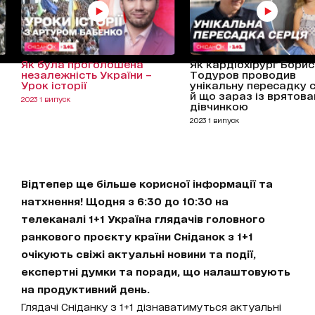
Як була проголошена
Як кардіохірург Борис
незалежність України –
Тодуров проводив
Урок історії
унікальну пересадку 
й що зараз із врятов
2023 1 випуск
дівчинкою
2023 1 випуск
Відтепер ще більше корисної інформації та
натхнення! Щодня з 6:30 до 10:30 на
телеканалі 1+1 Україна глядачів головного
ранкового проєкту країни Сніданок з 1+1
очікують свіжі актуальні новини та події,
експертні думки та поради, що налаштовують
на продуктивний день.
Глядачі Сніданку з 1+1 дізнаватимуться актуальні