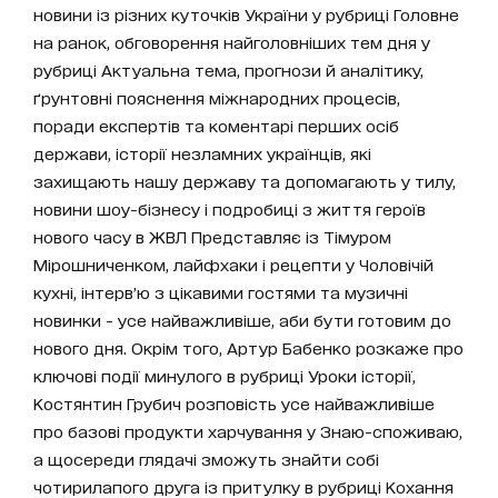
новини із різних куточків України у рубриці Головне
на ранок, обговорення найголовніших тем дня у
рубриці Актуальна тема, прогнози й аналітику,
ґрунтовні пояснення міжнародних процесів,
поради експертів та коментарі перших осіб
держави, історії незламних українців, які
захищають нашу державу та допомагають у тилу,
новини шоу-бізнесу і подробиці з життя героїв
нового часу в ЖВЛ Представляє із Тімуром
Мірошниченком, лайфхаки і рецепти у Чоловічій
кухні, інтерв’ю з цікавими гостями та музичні
новинки - усе найважливіше, аби бути готовим до
нового дня. Окрім того, Артур Бабенко розкаже про
ключові події минулого в рубриці Уроки історії,
Костянтин Грубич розповість усе найважливіше
про базові продукти харчування у Знаю-споживаю,
а щосереди глядачі зможуть знайти собі
чотирилапого друга із притулку в рубриці Кохання