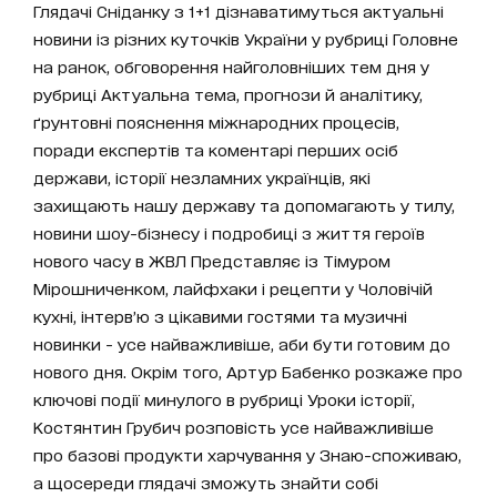
Глядачі Сніданку з 1+1 дізнаватимуться актуальні
новини із різних куточків України у рубриці Головне
на ранок, обговорення найголовніших тем дня у
рубриці Актуальна тема, прогнози й аналітику,
ґрунтовні пояснення міжнародних процесів,
поради експертів та коментарі перших осіб
держави, історії незламних українців, які
захищають нашу державу та допомагають у тилу,
новини шоу-бізнесу і подробиці з життя героїв
нового часу в ЖВЛ Представляє із Тімуром
Мірошниченком, лайфхаки і рецепти у Чоловічій
кухні, інтерв’ю з цікавими гостями та музичні
новинки - усе найважливіше, аби бути готовим до
нового дня. Окрім того, Артур Бабенко розкаже про
ключові події минулого в рубриці Уроки історії,
Костянтин Грубич розповість усе найважливіше
про базові продукти харчування у Знаю-споживаю,
а щосереди глядачі зможуть знайти собі