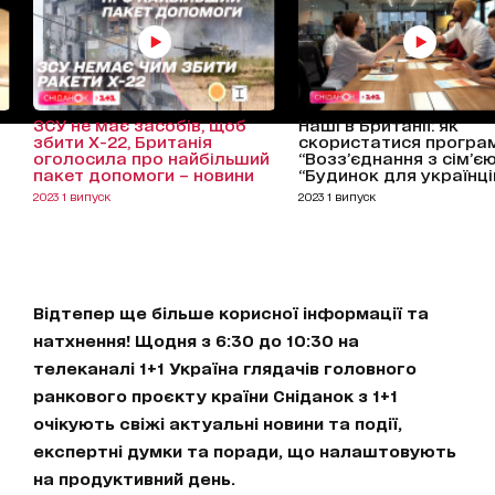
ЗСУ не має засобів, щоб
Наші в Британії: як
збити Х-22, Британія
скористатися програ
оголосила про найбільший
“Возз’єднання з сім’єю
пакет допомоги – новини
“Будинок для українці
2023 1 випуск
2023 1 випуск
Відтепер ще більше корисної інформації та
натхнення! Щодня з 6:30 до 10:30 на
телеканалі 1+1 Україна глядачів головного
ранкового проєкту країни Сніданок з 1+1
очікують свіжі актуальні новини та події,
експертні думки та поради, що налаштовують
на продуктивний день.