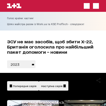
Голос країни: кастинг
Шлях майстра разом із Work.ua та KSE ProfTech - спецпроєкт
ЗСУ не має засобів, щоб збити Х-22,
Британія оголосила про найбільший
пакет допомоги – новини
2023
Попередня серія
Наступна серія
AdBlockDetected!