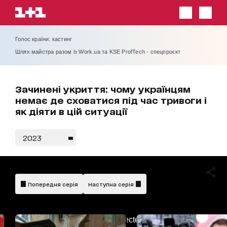
Голос країни: кастинг
Шлях майстра разом із Work.ua та KSE ProfTech - спецпроєкт
Зачинені укриття: чому українцям
немає де сховатися під час тривоги і
як діяти в цій ситуації
2023
Попередня серія
Наступна серія
AdBlockDetected!