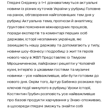
Глядачі Сніданку з 1+1 дізнаватимуться актуальні
новини із різних куточків України у рубриці Головне
на ранок, обговорення найголовніших тем дня у
рубриці Актуальна тема, прогнози й аналітику,
ґрунтовні пояснення міжнародних процесів,
поради експертів та коментарі перших осіб
держави, історії незламних українців, які
захищають нашу державу та допомагають у тилу,
новини шоу-бізнесу і подробиці з життя героїв
нового часу в ЖВЛ Представляє із Тімуром
Мірошниченком, лайфхаки і рецепти у Чоловічій
кухні, інтерв’ю з цікавими гостями та музичні
новинки - усе найважливіше, аби бути готовим до
нового дня. Окрім того, Артур Бабенко розкаже про
ключові події минулого в рубриці Уроки історії,
Костянтин Грубич розповість усе найважливіше
про базові продукти харчування у Знаю-споживаю,
а щосереди глядачі зможуть знайти собі