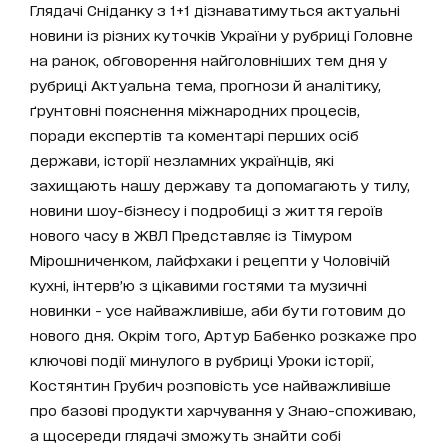
Глядачі Сніданку з 1+1 дізнаватимуться актуальні
новини із різних куточків України у рубриці Головне
на ранок, обговорення найголовніших тем дня у
рубриці Актуальна тема, прогнози й аналітику,
ґрунтовні пояснення міжнародних процесів,
поради експертів та коментарі перших осіб
держави, історії незламних українців, які
захищають нашу державу та допомагають у тилу,
новини шоу-бізнесу і подробиці з життя героїв
нового часу в ЖВЛ Представляє із Тімуром
Мірошниченком, лайфхаки і рецепти у Чоловічій
кухні, інтерв’ю з цікавими гостями та музичні
новинки - усе найважливіше, аби бути готовим до
нового дня. Окрім того, Артур Бабенко розкаже про
ключові події минулого в рубриці Уроки історії,
Костянтин Грубич розповість усе найважливіше
про базові продукти харчування у Знаю-споживаю,
а щосереди глядачі зможуть знайти собі