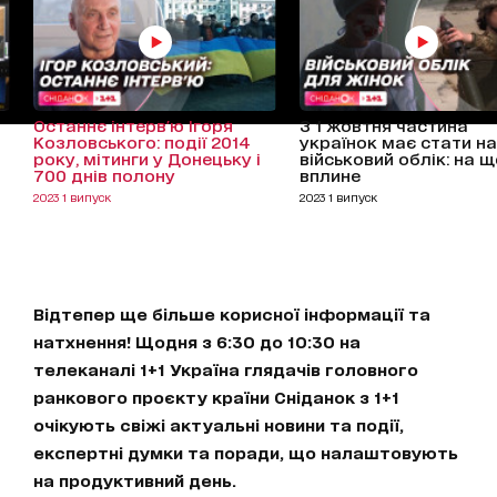
Останнє інтерв'ю Ігоря
З 1 жовтня частина
й
Козловського: події 2014
українок має стати на
року, мітинги у Донецьку і
військовий облік: на щ
700 днів полону
вплине
2023 1 випуск
2023 1 випуск
Відтепер ще більше корисної інформації та
натхнення! Щодня з 6:30 до 10:30 на
телеканалі 1+1 Україна глядачів головного
ранкового проєкту країни Сніданок з 1+1
очікують свіжі актуальні новини та події,
експертні думки та поради, що налаштовують
на продуктивний день.