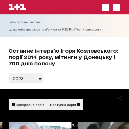
Голос країни: кастинг
Шлях майстра разом із Work.ua та KSE ProfTech - спецпроєкт
Останнє інтерв'ю Ігоря Козловського:
події 2014 року, мітинги у Донецьку і
700 днів полону
2023
Попередня серія
Наступна серія
AdBlockDetected!