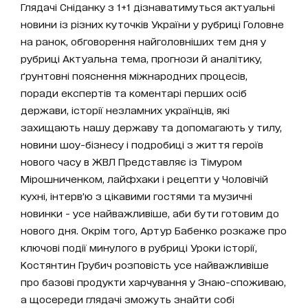
Глядачі Сніданку з 1+1 дізнаватимуться актуальні
новини із різних куточків України у рубриці Головне
на ранок, обговорення найголовніших тем дня у
рубриці Актуальна тема, прогнози й аналітику,
ґрунтовні пояснення міжнародних процесів,
поради експертів та коментарі перших осіб
держави, історії незламних українців, які
захищають нашу державу та допомагають у тилу,
новини шоу-бізнесу і подробиці з життя героїв
нового часу в ЖВЛ Представляє із Тімуром
Мірошниченком, лайфхаки і рецепти у Чоловічій
кухні, інтерв’ю з цікавими гостями та музичні
новинки - усе найважливіше, аби бути готовим до
нового дня. Окрім того, Артур Бабенко розкаже про
ключові події минулого в рубриці Уроки історії,
Костянтин Грубич розповість усе найважливіше
про базові продукти харчування у Знаю-споживаю,
а щосереди глядачі зможуть знайти собі