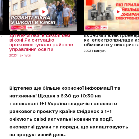
:
Діти вчаться в школі без
Економія електроенерг
вікон! Як ситуацію
які електроприлади 
прокоментувало районне
обмежити у використа
управління освіти
2023 1 випуск
2023 1 випуск
Відтепер ще більше корисної інформації та
натхнення! Щодня з 6:30 до 10:30 на
телеканалі 1+1 Україна глядачів головного
ранкового проєкту країни Сніданок з 1+1
очікують свіжі актуальні новини та події,
експертні думки та поради, що налаштовують
на продуктивний день.