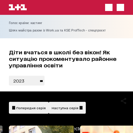
Голос країни: кастинг
Шлях майстра разом із Work.ua та KSE ProfTech - спецпроєкт
Діти вчаться в школі без вікон! Як
ситуацію прокоментувало районне
управління освіти
2023
Попередня серія
Наступна серія
AdBlockDetected!