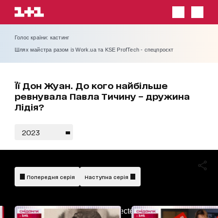
Голос країни: кастинг
Шлях майстра разом із Work.ua та KSE ProfTech - спецпроєкт
Її Дон Жуан. До кого найбільше
ревнувала Павла Тичину – дружина
Лідія?
2023
Попередня серія
Наступна серія
AdBlockDetected!