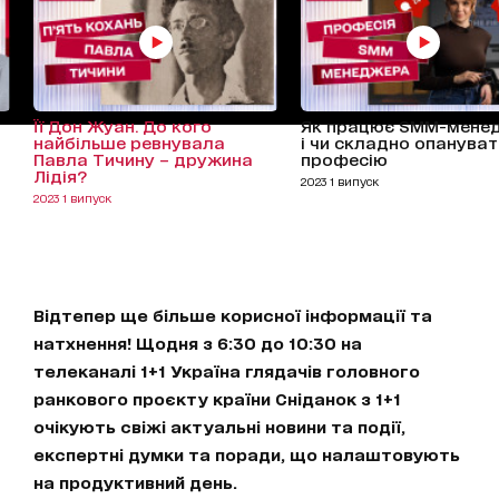
Її Дон Жуан. До кого
Як працює SMM-мене
найбільше ревнувала
і чи складно опанува
Павла Тичину – дружина
професію
Лідія?
2023 1 випуск
2023 1 випуск
Відтепер ще більше корисної інформації та
натхнення! Щодня з 6:30 до 10:30 на
телеканалі 1+1 Україна глядачів головного
ранкового проєкту країни Сніданок з 1+1
очікують свіжі актуальні новини та події,
експертні думки та поради, що налаштовують
на продуктивний день.