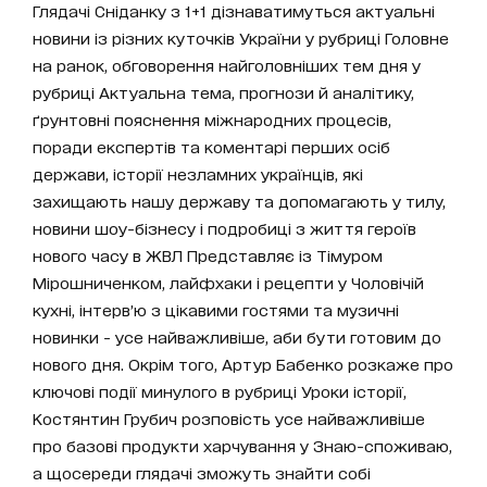
Глядачі Сніданку з 1+1 дізнаватимуться актуальні
новини із різних куточків України у рубриці Головне
на ранок, обговорення найголовніших тем дня у
рубриці Актуальна тема, прогнози й аналітику,
ґрунтовні пояснення міжнародних процесів,
поради експертів та коментарі перших осіб
держави, історії незламних українців, які
захищають нашу державу та допомагають у тилу,
новини шоу-бізнесу і подробиці з життя героїв
нового часу в ЖВЛ Представляє із Тімуром
Мірошниченком, лайфхаки і рецепти у Чоловічій
кухні, інтерв’ю з цікавими гостями та музичні
новинки - усе найважливіше, аби бути готовим до
нового дня. Окрім того, Артур Бабенко розкаже про
ключові події минулого в рубриці Уроки історії,
Костянтин Грубич розповість усе найважливіше
про базові продукти харчування у Знаю-споживаю,
а щосереди глядачі зможуть знайти собі