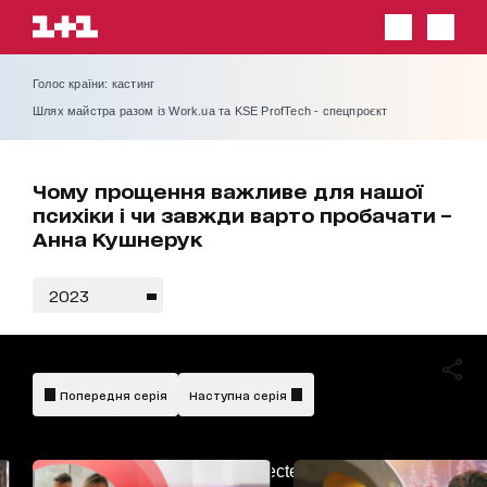
Голос країни: кастинг
Шлях майстра разом із Work.ua та KSE ProfTech - спецпроєкт
Чому прощення важливе для нашої
психіки і чи завжди варто пробачати –
Анна Кушнерук
2023
Попередня серія
Наступна серія
AdBlockDetected!