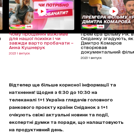
Чому прощення важливе
Прем'єра фільму Рік: 
я
для нашої психіки і чи
Сніданку згадують, як
завжди варто пробачати –
Дмитро Комаров
Анна Кушнерук
створював
документальний філь
2023 1 випуск
2023 1 випуск
Відтепер ще більше корисної інформації та
натхнення! Щодня з 6:30 до 10:30 на
телеканалі 1+1 Україна глядачів головного
ранкового проєкту країни Сніданок з 1+1
очікують свіжі актуальні новини та події,
експертні думки та поради, що налаштовують
на продуктивний день.