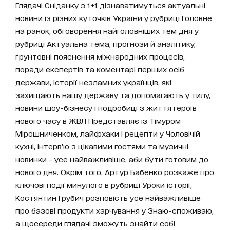
Глядачі Сніданку з 1+1 дізнаватимуться актуальні
новини із різних куточків України у рубриці Головне
на ранок, обговорення найголовніших тем дня у
рубриці Актуальна тема, прогнози й аналітику,
ґрунтовні пояснення міжнародних процесів,
поради експертів та коментарі перших осіб
держави, історії незламних українців, які
захищають нашу державу та допомагають у тилу,
новини шоу-бізнесу і подробиці з життя героїв
нового часу в ЖВЛ Представляє із Тімуром
Мірошниченком, лайфхаки і рецепти у Чоловічій
кухні, інтерв’ю з цікавими гостями та музичні
новинки - усе найважливіше, аби бути готовим до
нового дня. Окрім того, Артур Бабенко розкаже про
ключові події минулого в рубриці Уроки історії,
Костянтин Грубич розповість усе найважливіше
про базові продукти харчування у Знаю-споживаю,
а щосереди глядачі зможуть знайти собі