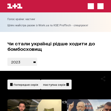
Голос країни: кастинг
Шлях майстра разом із Work.ua та KSE ProfTech - спецпроєкт
Чи стали українці рідше ходити до
бомбосховищ
2023
Попередня серія
Наступна серія
AdBlockDetected!