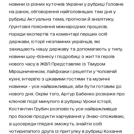
новини із різних куточків України у рубриці Головне
на ранок, обговорення найголовніших тем дня у
рубриці Актуальна тема, прогнози й аналітику,
ґрунтовні пояснення міжнародних процесів,
поради експертів та коментарі перших осіб
держави, історії незламних українців, які
захищають нашу державу та допомагають у тилу,
новини шоу-бізнесу і подробиці з життя героїв
нового часу в ЖВЛ Представляє із Тімуром
Мірошниченком, лайфхаки і рецепти у Чоловічій
кухні, інтерв’ю з цікавими гостями та музичні
новинки - усе найважливіше, аби бути готовим до
нового дня. Окрім того, Артур Бабенко розкаже про
ключові події минулого в рубриці Уроки історії,
Костянтин Грубич розповість усе найважливіше
про базові продукти харчування у Знаю-споживаю,
а щосереди глядачі зможуть знайти собі
чотирилапого друга із притулку в рубриці Кохання