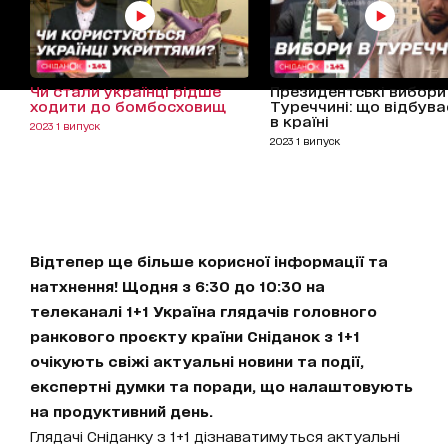
Чи стали українці рідше
Президентські вибори
ходити до бомбосховищ
Туреччині: що відбува
в країні
2023 1 випуск
2023 1 випуск
Відтепер ще більше корисної інформації та
натхнення! Щодня з 6:30 до 10:30 на
телеканалі 1+1 Україна глядачів головного
ранкового проєкту країни Сніданок з 1+1
очікують свіжі актуальні новини та події,
експертні думки та поради, що налаштовують
на продуктивний день.
Глядачі Сніданку з 1+1 дізнаватимуться актуальні