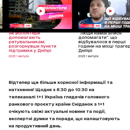
Як волонтери
"Люди намагалися
допомагають
допомагати": що
рятувальникам,
відбувалося в перші
розгорнувши пункти
години на місці трагед
підтримки у Дніпрі
Дніпрі
2023 1 випуск
2023 1 випуск
Відтепер ще більше корисної інформації та
натхнення! Щодня з 6:30 до 10:30 на
телеканалі 1+1 Україна глядачів головного
ранкового проєкту країни Сніданок з 1+1
очікують свіжі актуальні новини та події,
експертні думки та поради, що налаштовують
на продуктивний день.