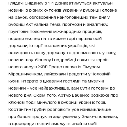
Глядачі Сніданку з 1+1 дізнаватимуться актуальні
новини із різних куточків України у рубриці Головне
на ранок, обговорення найголовніших тем дня у
рубриці Актуальна тема, прогнози й аналітику,
ґрунтовні пояснення міжнародних процесів,
поради експертів та коментарі перших осіб
держави, історії незламних українців, які
захищають нашу державу та допомагають у тилу,
новини шоу-бізнесу і подробиці з життя героїв
нового часу в ЖВЛ Представляє із Тімуром
Мірошниченком, лайфхаки і рецепти у Чоловічій
кухні, інтерв’ю з цікавими гостями та музичні
новинки - усе найважливіше, аби бути готовим до
нового дня. Окрім того, Артур Бабенко розкаже про
ключові події минулого в рубриці Уроки історії,
Костянтин Грубич розповість усе найважливіше
про базові продукти харчування у Знаю-споживаю,
а щосереди глядачі зможуть знайти собі