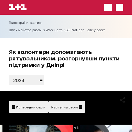
Голос країни: кастинг
Шлях майстра разом із Work.ua та KSE ProfTech - спецпроєкт
Як волонтери допомагають
рятувальникам, розгорнувши пункти
підтримки у Дніпрі
2023
Попередня серія
Наступна серія
AdBlockDetected!