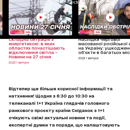
AdBlockDetected!
Складна ситуація з
Наслідки чергової
енергетикою: в яких
масованої російської 
областях почастішають
на Україну: ушкоджен
відключення світла –
об'єкти в багатьох мі
Новини на 27 січня
2023 1 випуск
2023 1 випуск
Відтепер ще більше корисної інформації та
натхнення! Щодня з 6:30 до 10:30 на
телеканалі 1+1 Україна глядачів головного
ранкового проєкту країни Сніданок з 1+1
очікують свіжі актуальні новини та події,
експертні думки та поради, що налаштовують