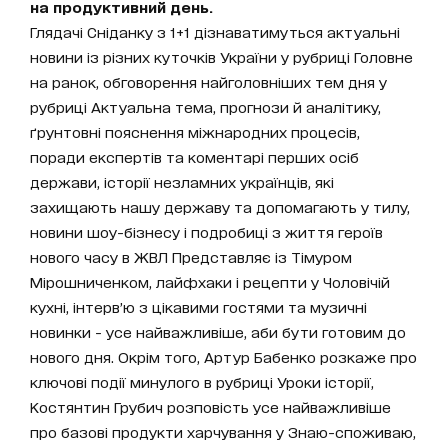
на продуктивний день.
Глядачі Сніданку з 1+1 дізнаватимуться актуальні
новини із різних куточків України у рубриці Головне
на ранок, обговорення найголовніших тем дня у
рубриці Актуальна тема, прогнози й аналітику,
ґрунтовні пояснення міжнародних процесів,
поради експертів та коментарі перших осіб
держави, історії незламних українців, які
захищають нашу державу та допомагають у тилу,
новини шоу-бізнесу і подробиці з життя героїв
нового часу в ЖВЛ Представляє із Тімуром
Мірошниченком, лайфхаки і рецепти у Чоловічій
кухні, інтерв’ю з цікавими гостями та музичні
новинки - усе найважливіше, аби бути готовим до
нового дня. Окрім того, Артур Бабенко розкаже про
ключові події минулого в рубриці Уроки історії,
Костянтин Грубич розповість усе найважливіше
про базові продукти харчування у Знаю-споживаю,